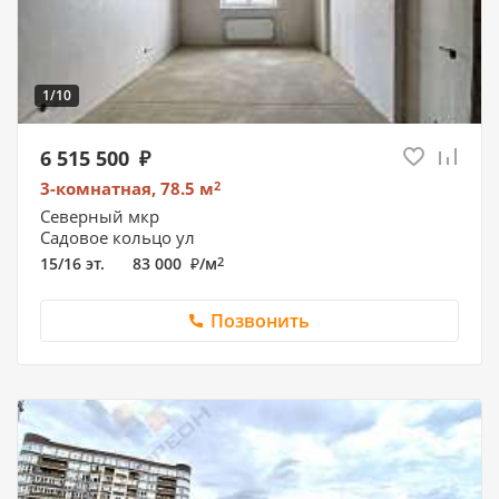
1/10
6 515 500
3-комнатная, 78.5
м
2
Северный мкр
Садовое кольцо ул
15/16 эт.
83 000
/
м
2
Позвонить