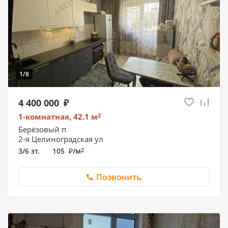
1/8
4 400 000
1-комнатная, 42.1
м
2
Берёзовый п
2-я Целиноградская ул
3/6 эт.
105
/
м
2
Позвонить