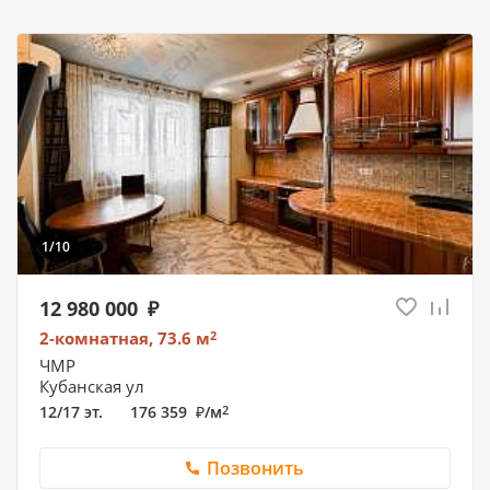
1/10
12 980 000
2-комнатная, 73.6
м
2
ЧМР
Кубанская ул
12/17 эт.
176 359
/
м
2
Позвонить