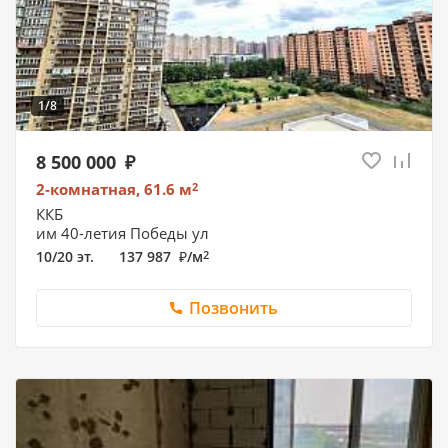
1/8
8 500 000
2-комнатная, 61.6
м
2
ККБ
им 40-летия Победы ул
10/20 эт.
137 987
/
м
2
Позвонить