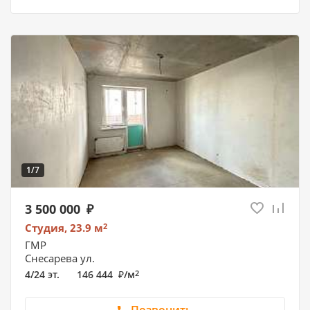
1/7
3 500 000
Студия, 23.9
м
2
ГМР
Снесарева ул.
4/24 эт.
146 444
/
м
2