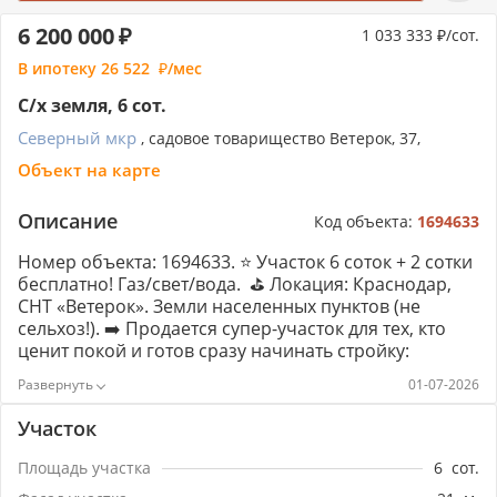
6 200 000
1 033 333
/сот.
В ипотеку
26 522
/мес
С/х земля, 6 сот.
Северный мкр
, садовое товарищество Ветерок, 37,
Объект на карте
Описание
Код объекта:
1694633
Номер объекта: 1694633. ⭐ Участок 6 соток + 2 сотки
бесплатно! Газ/свет/вода. ⛳ Локация: Краснодар,
СНТ «Ветерок». Земли населенных пунктов (не
сельхоз!). ➡️ Продается супер-участок для тех, кто
ценит покой и готов сразу начинать стройку:
✅ Площадь: 600 м² (6 соток) – классика для дома +
01-07-2026
сада. ✅ Бонус: Дополнительно +2 сотки зоны
отчуждения с прямым выходом на ЖК «Ракурс»
Участок
(фактически ваше зеленое пространство или
парковка). ✅ Форма: Идеальный прямоугольник!
Площадь участка
6
сот.
Фасад 21 метр – дом можно ставить любой