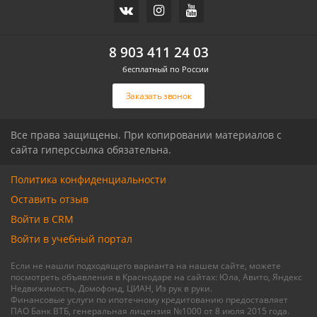
Часть дома, 157.2 м2
Дом, 71 м2, 3 сот.
СХИ
Российский п
ул.Ореховая
Героя Ильи Васюка ул
8 903 411 24 03
бесплатный по России
Связаться с риелтором
Связаться с риелтором
Заказать звонок
Все права защищены. При копировании материалов с
сайта гиперссылка обязательна.
Политика конфиденциальности
Оставить отзыв
Войти в CRM
Войти в учебный портал
Если не нашли подходящего варианта на нашем сайте, можете
посмотреть объявления в Краснодаре на сайтах: Юла, Авито, Яндекс
Недвижимость, Домофонд, ЦИАН, Из рук в руки.
Финансовые услуги по ипотечному кредитованию предоставляет
ПАО Банк ВТБ, генеральная лицензия №1000 от 8 июля 2015 года.