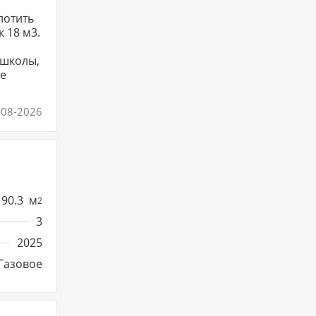
лотить
 18 м3.
 школы,
те
-08-2026
90.3
м
2
3
2025
Газовое