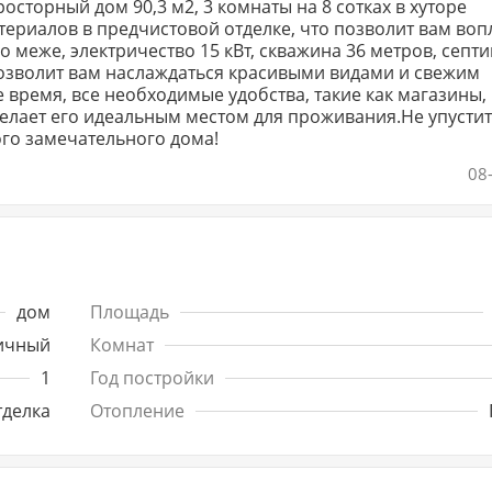
осторный дом 90,3 м2, 3 комнаты на 8 сотках в хуторе
ериалов в предчистовой отделке, что позволит вам воп
 меже, электричество 15 кВт, скважина 36 метров, септик
озволит вам наслаждаться красивыми видами и свежим
е время, все необходимые удобства, такие как магазины,
 делает его идеальным местом для проживания.Не упусти
ого замечательного дома!
08
дом
Площадь
ичный
Комнат
1
Год постройки
тделка
Отопление