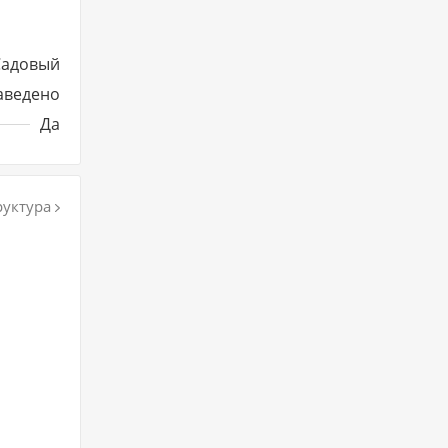
Садовый
аведено
Да
уктура