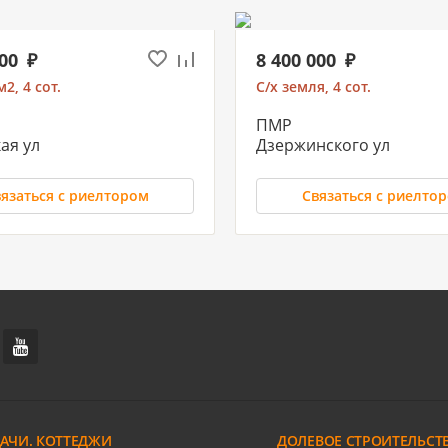
000
8 400 000
2, 4 сот.
С/х земля, 4 сот.
ПМР
ая ул
Дзержинского ул
язаться с риелтором
Связаться с риелто
 000
10 500 000
2, 3 сот.
С/х земля, 8 сот.
кий п
РИП
льи Васюка ул
Хаджинова М.И. ул
ДАЧИ. КОТТЕДЖИ
ДОЛЕВОЕ СТРОИТЕЛЬСТ