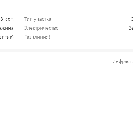
8
сот.
Тип участка
ажина
Электричество
З
ептик)
Газ (линия)
Инфрастр