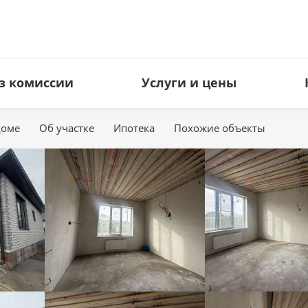
з комиссии
Услуги и цены
доме
Об участке
Ипотека
Похожие объекты
ЗЕМЕЛЬНЫЕ УЧАСТКИ
КОММЕРЧЕСКАЯ НЕДВИЖИМ
Под ИЖС
Офисы
Дачные
Торговые площади
Сельхоз
Свободное назначение
Производство
Гостиницы
Кафе и рестораны