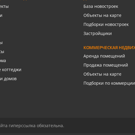
язаться с риелтором
Связаться с риелто
екты
База новостроек
и
Объекты на карте
Подборки новостроек
Застройщики
сы
КОММЕРЧЕСКАЯ НЕДВИ
сы
Аренда помещений
ома
Продажа помещений
 коттеджи
Объекты на карте
и домов
Подборки по коммерции
йта гиперссылка обязательна.