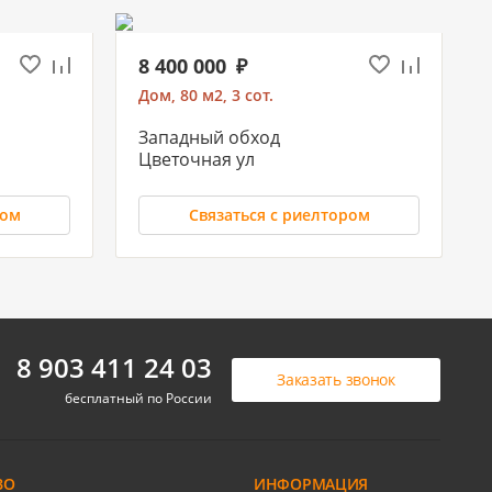
8 400 000
Дом, 80 м2, 3 сот.
Западный обход
Цветочная ул
ром
Связаться с риелтором
5 500 000
8 903 411 24 03
Заказать звонок
Дом, 88 м2, 5 сот.
бесплатный по России
Елизаветинская ст-ца
Сиреневая ул
ВО
ИНФОРМАЦИЯ