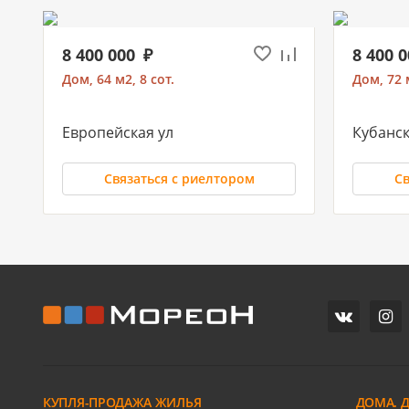
8 400 000
8 400 
Дом, 64 м2, 8 сот.
Дом, 72 м
Европейская ул
Кубанск
Связаться с риелтором
Св
11 700 000
10 500
Часть дома, 157.2 м2
Дом, 71 м
СХИ
Российс
ул.Ореховая
Героя И
КУПЛЯ-ПРОДАЖА ЖИЛЬЯ
ДОМА. 