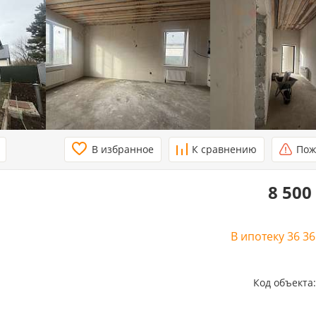
В избранное
К сравнению
Пож
8 500
В ипотеку
36 3
Код объекта