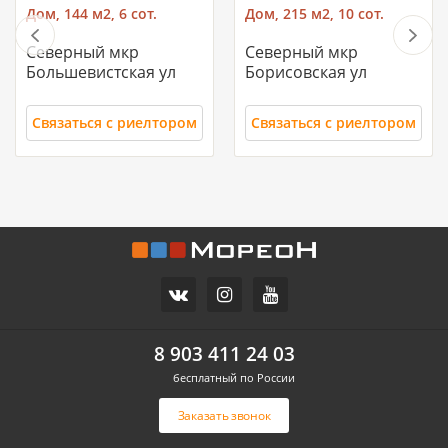
Дом, 144 м2, 6 сот.
Дом, 215 м2, 10 сот.
Северный мкр
Северный мкр
Большевистская ул
Борисовская ул
Связаться с риелтором
Связаться с риелтором
11 700 000
10 500 000
Часть дома, 157.2 м2
Дом, 71 м2, 3 сот.
СХИ
Российский п
ул.Ореховая
Героя Ильи Васюка ул
8 903 411 24 03
бесплатный по России
Связаться с риелтором
Связаться с риелтором
Заказать звонок