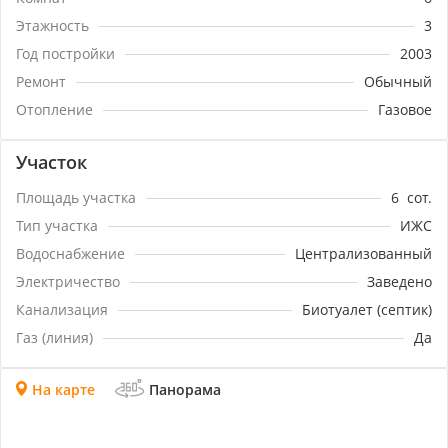
и бассейн✅ Двор вымощен качественной
Этажность
3
тротуарной плиткой✅ Есть навес под авто, а также
есть парковка перед домом на 3 машины.☎
Год постройки
2003
Звоните! Возможно, это дом вашей мечты!
Ремонт
Обычный
Отопление
Газовое
Участок
Площадь участка
6
сот.
Тип участка
ИЖС
Водоснабжение
Централизованный
Электричество
Заведено
Канализация
Биотуалет (септик)
Газ (линия)
Да
На карте
Панорама