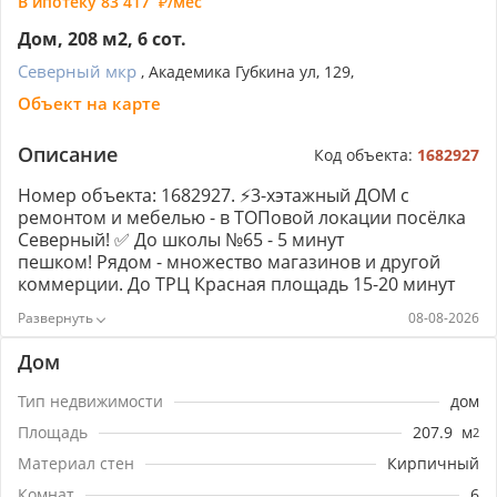
В ипотеку
83 417
/мес
Дом, 208 м2, 6 сот.
Северный мкр
, Академика Губкина ул, 129,
Объект на карте
Описание
Код объекта:
1682927
Номер объекта: 1682927. ⚡3-хэтажный ДОМ с
ремонтом и мебелью - в ТОПовой локации посёлка
Северный! ​​​​​​​✅ До школы №65 - 5 минут
пешком! Рядом - множество магазинов и другой
коммерции. До ТРЦ Красная площадь 15-20 минут
езды, до Баскет-Холла - минут 10.✅ Дом качественно
08-08-2026
построен. Внутренние перегородки - из кирпича.
Наружные стены - из бетонных блоков и кирпича.✅
Дом
Участок 6 соток ИЖС✅ Центральные коммуникации:
ГАЗ, электричество, водоснабжение. Есть также
Тип недвижимости
дом
скважина, вода из которой используется для полива
Площадь
207.9
м
2
насаждений.✅ На задней части двора - летняя
кухня✅ На территории расположено строение, в
Материал стен
Кирпичный
котором находится гараж, отапливаемая кухня, баня
Комнат
6