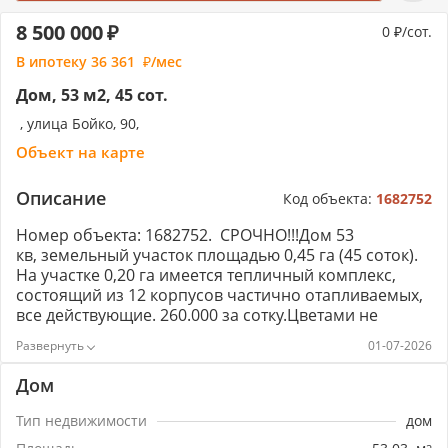
8 500 000
0
/сот.
В ипотеку
36 361
/мес
Дом, 53 м2, 45 сот.
, улица Бойко, 90,
Объект на карте
Описание
Код объекта:
1682752
Номер объекта: 1682752. СРОЧНО!!!Дом 53
кв, земельный участок площадью 0,45 га (45 соток).
На участке 0,20 га имеется тепличный комплекс,
состоящий из 12 корпусов частично отапливаемых,
все действующие. 260.000 за сотку.Цветами не
занимались.Быстрый выход на сделку, показ в
01-07-2026
любое для вас время!ЗВОНИТЕ ПРЯМО СЕЙЧАС,
отвечу на все ВАШИ вопросы!
Дом
Тип недвижимости
дом