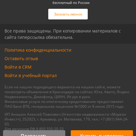
бесплатный по России
Связаться с риелтором
Связаться с риелтором
Заказать звонок
Все права защищены. При копировании материалов с
сайта гиперссылка обязательна.
Политика конфиденциальности
Оставить отзыв
Войти в CRM
Войти в учебный портал
Если не нашли подходящего варианта на нашем сайте, можете
посмотреть объявления в Краснодаре на сайтах: Юла, Авито, Яндекс
Недвижимость, Домофонд, ЦИАН, Из рук в руки.
Финансовые услуги по ипотечному кредитованию предоставляет
ПАО Банк ВТБ, генеральная лицензия №1000 от 8 июля 2015 года.
ИП Аношин Алексей Павлович (Агентство недвижимости «Мореон
Инвест»), 352923, г. Армавир, ул. Матвеева, 179, тел.: +7 (861) 944-24-
03.
Для регионов РФ 8 800 550-20-25