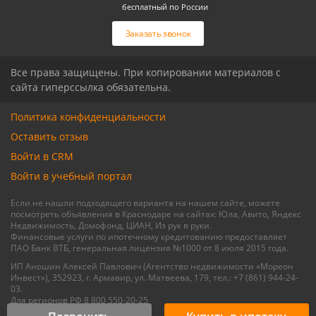
бесплатный по России
Связаться с риелтором
Связаться с риелтором
Заказать звонок
Все права защищены. При копировании материалов с
сайта гиперссылка обязательна.
Политика конфиденциальности
Оставить отзыв
Войти в CRM
Войти в учебный портал
Если не нашли подходящего варианта на нашем сайте, можете
посмотреть объявления в Краснодаре на сайтах: Юла, Авито, Яндекс
Недвижимость, Домофонд, ЦИАН, Из рук в руки.
Финансовые услуги по ипотечному кредитованию предоставляет
ПАО Банк ВТБ, генеральная лицензия №1000 от 8 июля 2015 года.
ИП Аношин Алексей Павлович (Агентство недвижимости «Мореон
Инвест»), 352923, г. Армавир, ул. Матвеева, 179, тел.: +7 (861) 944-24-
03.
Для регионов РФ 8 800 550-20-25