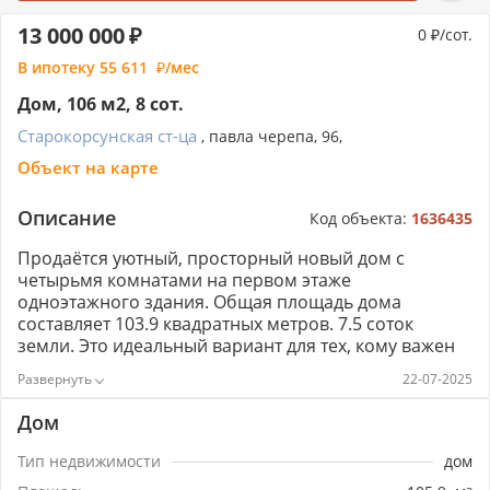
13 000 000
0
/сот.
В ипотеку
55 611
/мес
Дом, 106 м2, 8 сот.
Старокорсунская ст-ца
, павла черепа, 96,
Объект на карте
Описание
Код объекта:
1636435
Продаётся уютный, просторный новый дом с
четырьмя комнатами на первом этаже
одноэтажного здания. Общая площадь дома
составляет 103.9 квадратных метров. 7.5 соток
земли. Это идеальный вариант для тех, кому важен
комфорт и удобство. Дом имеет свежий
22-07-2025
современный ремонт, что делает его ещё более
привлекательным. Отличное сочетание цена-
Дом
качество делает это предложение особенно
привлекательным для потенциальных покупателей.
Тип недвижимости
дом
Этот дом идеально подойдёт для семей с детьми,