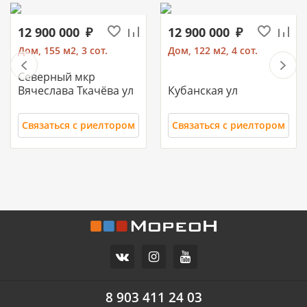
12 900 000
12 900 000
Дом, 155 м2, 3 сот.
Дом, 122 м2, 4 сот.
Северный мкр
Вячеслава Ткачёва ул
Кубанская ул
Связаться с риелтором
Связаться с риелтором
11 700 000
10 500 000
Часть дома, 157.2 м2
Дом, 71 м2, 3 сот.
СХИ
Российский п
ул.Ореховая
Героя Ильи Васюка ул
8 903 411 24 03