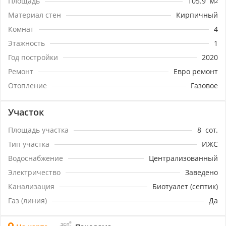
Площадь
105.9
м
2
молодых людей, а также будет отличным вариантом
для инвестиций в недвижимость. Если вы ищете
Материал стен
Кирпичный
жильё для родителей или пожилых родственников,
Комнат
4
то этот вариант также будет идеальным для вас.
Этажность
1
Номер объекта: #5/1636435/3069
Год постройки
2020
Ремонт
Евро ремонт
Отопление
Газовое
Участок
Площадь участка
8
сот.
Тип участка
ИЖС
Водоснабжение
Централизованный
Электричество
Заведено
Канализация
Биотуалет (септик)
Газ (линия)
Да