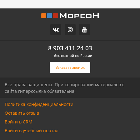
11 700 000
10 500 000
Часть дома, 157.2 м2
Дом, 71 м2, 3 сот.
СХИ
Российский п
ул.Ореховая
Героя Ильи Васюка ул
8 903 411 24 03
бесплатный по России
Связаться с риелтором
Связаться с риелтором
Заказать звонок
Все права защищены. При копировании материалов с
сайта гиперссылка обязательна.
Политика конфиденциальности
Оставить отзыв
Войти в CRM
Войти в учебный портал