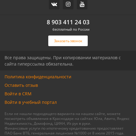
Часть дома, 157.2 м2
Дом, 71 м2, 3 сот.
СХИ
Российский п
ул.Ореховая
Героя Ильи Васюка ул
8 903 411 24 03
бесплатный по России
Связаться с риелтором
Связаться с риелтором
Заказать звонок
Все права защищены. При копировании материалов с
сайта гиперссылка обязательна.
Политика конфиденциальности
Оставить отзыв
Войти в CRM
Войти в учебный портал
Если не нашли подходящего варианта на нашем сайте, можете
посмотреть объявления в Краснодаре на сайтах: Юла, Авито, Яндекс
Недвижимость, Домофонд, ЦИАН, Из рук в руки.
Финансовые услуги по ипотечному кредитованию предоставляет
ПАО Банк ВТБ, генеральная лицензия №1000 от 8 июля 2015 года.