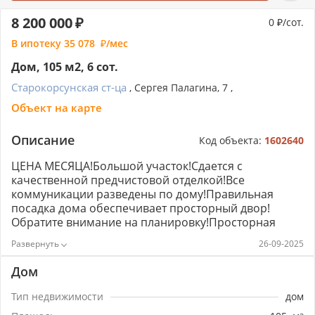
8 200 000
0
/сот.
В ипотеку
35 078
/мес
Дом, 105 м2, 6 сот.
Старокорсунская ст-ца
, Сергея Палагина, 7 ,
Объект на карте
Описание
Код объекта:
1602640
ЦЕНА МЕСЯЦА!Большой участок!​​​​​​​Сдается с
качественной предчистовой отделкой!Все
коммуникации разведены по дому!Правильная
посадка дома обеспечивает просторный двор!
Обратите внимание на планировку!Просторная
кухня-гостиная,где можно комфортно разместиться
26-09-2025
всей семьей!В планах сделать прямой проезд до
школы!​​​​​​​​​​​​​​Звоните!Последние дома!​​​​​​​без комиссии со
Дом
стороны покупателя!Подходит льготная
ипотека:ипотека с
Тип недвижимости
дом
гос.поддержкой,семейная,материнский капитал!​​​​​​​