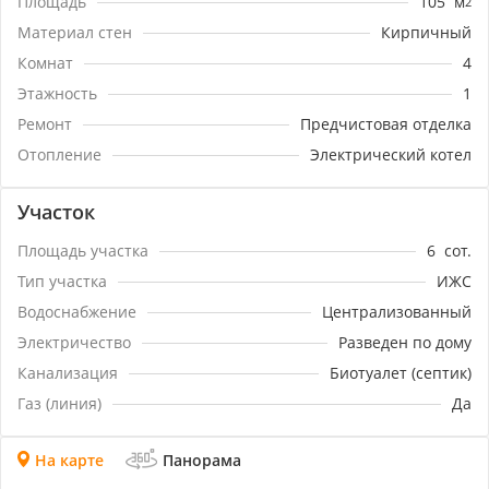
Площадь
105
м
2
Предложение по таким условиям ограничено!
Номер объекта: #5/1602640/3069
Материал стен
Кирпичный
Комнат
4
Этажность
1
Ремонт
Предчистовая отделка
Отопление
Электрический котел
Участок
Площадь участка
6
сот.
Тип участка
ИЖС
Водоснабжение
Централизованный
Электричество
Разведен по дому
Канализация
Биотуалет (септик)
Газ (линия)
Да
На карте
Панорама