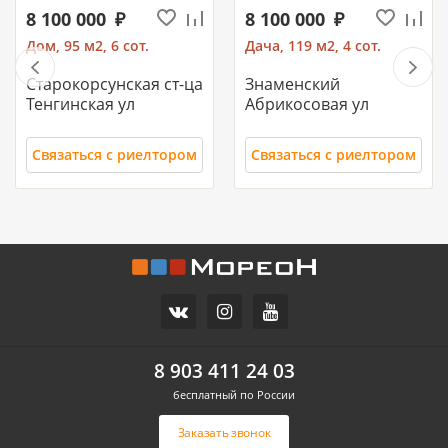
8 100 000
8 100 000
Дом, 95 м2, 6 сот.
Дача, 119 м2, 4 сот.
Старокорсунская ст-ца
Знаменский
Тенгинская ул
Абрикосовая ул
Связаться с риелтором
Связаться с риелтором
11 700 000
10 500 000
Часть дома, 157.2 м2
Дом, 71 м2, 3 сот.
СХИ
Российский п
ул.Ореховая
Героя Ильи Васюка ул
8 903 411 24 03
бесплатный по России
Связаться с риелтором
Связаться с риелтором
Заказать звонок