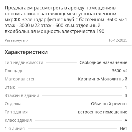
Предлагаем рассмотреть в аренду помещенияв
новом активно заселяющемся густонаселенном
мкрЖК Зеленодарфитнес клуб с бассейном 3600 м21
этаж - 3000 м22 этаж - 600 кв.м.отдельный
входбольшая мощность электричества 190
квтобсуждается добавление необходимого
16-12-2025
количества КвТбассейн 25*8м. глубина от 1,2 до 2
мвысота потолков от 3,4 до 4,8 мвсе коммуникации
Характеристики
центральныедолгосрочный договор каникулы и
сроки подготовки обсуждаютсябольшая
Тип недвижимости
Свободное назначение
парковказеленая прогулочная
Площадь
3600
м
2
зонагустонаселенный мкррядом завершается
строительство торгово-офисного центраПо данному
Материал стен
Кирпично-Монолитный
объекту условия обсуждаются
Этаж
1
индивидуально.Предложение от собственника без
Этажей в здании
3
комиссии.По всем вопросам ответим, Звоните!
Номер объекта: #5/1652853/3069
Отделка
Обычный ремонт
Тип здания
встроенное помещение
Класс здания
A
1-я линия
Нет