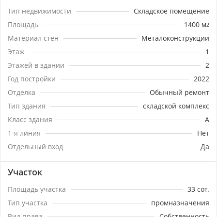
как под покупку и как арендный бизнес.Продажа от
Тип недвижимости
Складское помещение
собственника без риелторских процентов %.
Площадь
1400
м
2
Звоните и записывайтесь на просмотр!
Материал стен
Металоконструкции
Этаж
1
Этажей в здании
2
Год постройки
2022
Отделка
Обычный ремонт
Тип здания
складской комплекс
Класс здания
A
1-я линия
Нет
Отдельный вход
Да
Участок
Площадь участка
33
сот.
Тип участка
промназначения
Вид права
Собственность