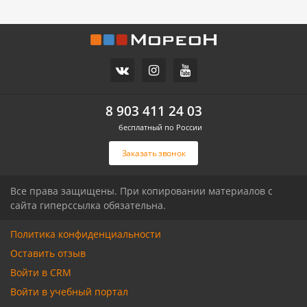
1 820 000
/
1 120 000
/
мес.
мес.
Свободное назначение,
Склад, 1 400 м²
1 400 м²
РИП,
ЦМР,
8 903 411 24 03
им. Рахманинова С.В.
Тихорецкая ул, 8/5
ул, 8
бесплатный по России
2/2 эт.
1 300
/м
1/1 эт.
800
/м
2
2
Заказать звонок
Связаться с риелтором
Связаться с риелтором
Все права защищены. При копировании материалов с
сайта гиперссылка обязательна.
Политика конфиденциальности
Оставить отзыв
Войти в CRM
Войти в учебный портал