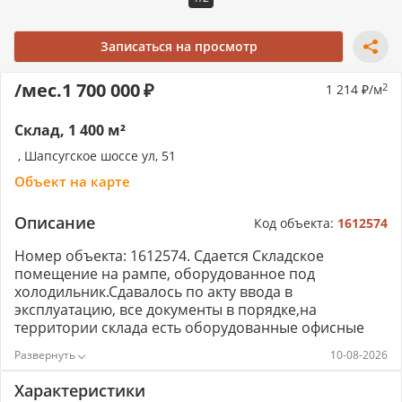
Записаться на просмотр
/мес.
1 700 000
1 214
/м
2
Склад, 1 400 м²
, Шапсугское шоссе ул, 51
Объект на карте
Описание
Код объекта:
1612574
Номер объекта: 1612574. Сдается Складское
помещение на рампе, оборудованное под
холодильник.Сдавалось по акту ввода в
эксплуатацию, все документы в порядке,на
территории склада есть оборудованные офисные
помещенияПлощадь склада 1420мОфисы 200Земля
10-08-2026
0.3 га пром. назначенияЭл-во 150 кВтВысота до
фермы 8,7мЦена 1700Можно рассмотреть как
Характеристики
покупку и как арендный бизнес.Можно рассмотреть