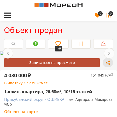
0
0
Объект продан
1/6
Записаться на просмотр
4 030 000
151 049
/м
2
В ипотеку
17 239
/мес
1-комн. квартира, 26.68м², 10/16 этажей
Прикубанский округ - ОШИБКА!
, им. Адмирала Макарова
ул, 5
Объект на карте