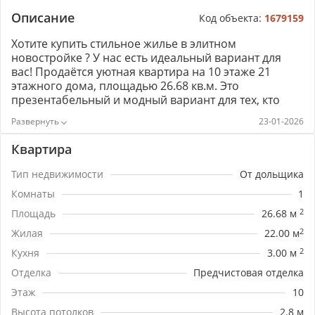
Описание
Код объекта:
1679159
Хотите купить стильное жилье в элитном
новостройке ? У нас есть идеальный вариант для
вас! Продаётся уютная квартира на 10 этаже 21
этажного дома, площадью 26.68 кв.м. Это
презентабельный и модный вариант для тех, кто
стремится к комфорту и уюту. Квартира предлагается
23-01-2026
без ремонта, но уже с чистовой отделкой, что
позволит вам воплотить свои дизайнерские
Квартира
фантазии. Этот объект недвижимости идеально
подойдет для молодых семей с детьми, так как
Тип недвижимости
От дольщика
рядом с домом располагаются детские учебные
Комнаты
1
заведения, включая частную школу "Юнит" и
частную медико-биологическую школу "Вита". Также
Площадь
26.68 м
2
в шаговой доступности находятся супермаркеты
Жилая
22.00 м
2
"Магнит", "Миксмаркет", "Меркурий", что обеспечит
Кухня
3.00 м
2
вас всем необходимым для комфортного
проживания. Эта квартира также является
Отделка
Предчистовая отделка
оптимальным вариантом для инвесторов, которые
Этаж
10
хотят вложить свои средства в недвижимость с
высоким потенциалом роста цены. Отличное
Высота потолков
2.8 м