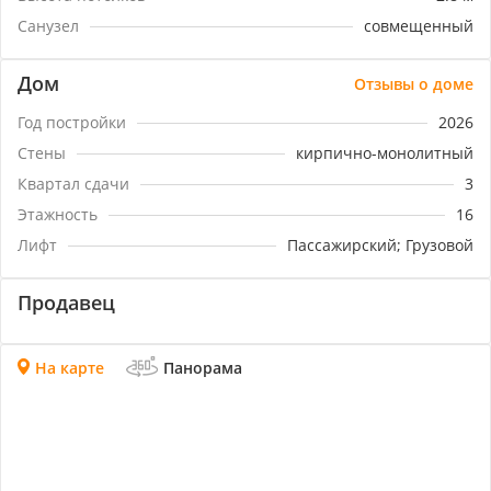
расположение, качественное строительство и
Санузел
совмещенный
развитая инфраструктура делают этот объект
недвижимости привлекательным для всех категорий
покупателей. Не упустите уникальную возможность
Дом
Отзывы о доме
приобрести квартиру мечты в новом элитном
Год постройки
2026
жилом комплексе! Звоните нам прямо сейчас и мы с
удовольствием ответим на все ваши вопросы и
Стены
кирпично-монолитный
организуем просмотр объекта.Номер объекта:
Квартал сдачи
3
#5/1679159/3069
Этажность
16
Лифт
Пассажирский; Грузовой
Продавец
На карте
Панорама