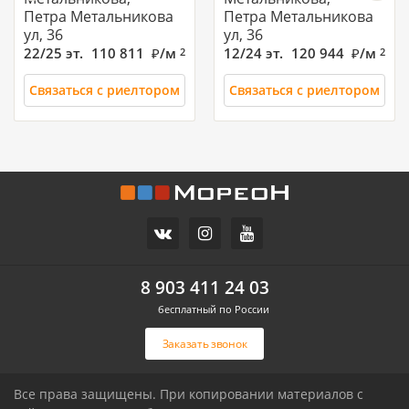
Петра Метальникова
Петра Метальникова
ул, 36
ул, 36
22/25 эт.
110 811
/м
12/24 эт.
120 944
/м
2
2
Связаться с риелтором
Связаться с риелтором
4 699 000
3 500 000
1-комн. квартира,
1-комн. квартира,
26.68м²
26.68м²
КМР,
Энка,
Уральская ул, 87/7
Героя Ростовского,
8 903 411 24 03
8к3
8/25 эт.
131 994
бесплатный по России
/м
14/16 эт.
98 870
/м
2
2
Заказать звонок
Связаться с риелтором
Связаться с риелтором
Все права защищены. При копировании материалов с