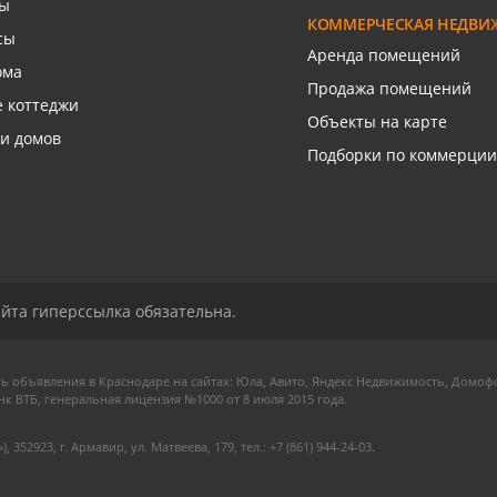
сы
КОММЕРЧЕСКАЯ НЕДВИ
сы
Аренда помещений
ома
Продажа помещений
 коттеджи
Объекты на карте
и домов
Подборки по коммерции
йта гиперссылка обязательна.
ь объявления в Краснодаре на сайтах: Юла, Авито, Яндекс Недвижимость, Домофо
 ВТБ, генеральная лицензия №1000 от 8 июля 2015 года.
923, г. Армавир, ул. Матвеева, 179, тел.: +7 (861) 944-24-03.