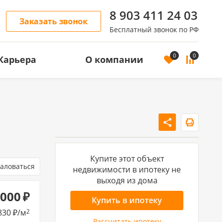
8 903 411 24 03
Заказать звонок
Бесплатный звонок по РФ
0
0
Карьера
О компании
ОСТЬ
АРЕНДА ЖИЛОЙ НЕДВИЖИМОСТИ
Аренда квартир
Аренда домов
Купите этот объект
аловаться
недвижимости в ипотеку не
выходя из дома
 000
Купить в ипотеку
830
/м
2
Рассчитать ипотеку