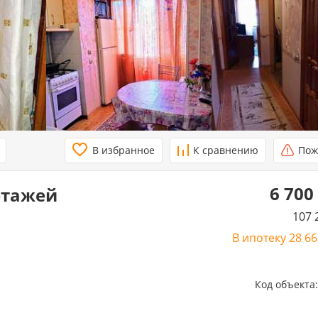
В избранное
К сравнению
Пож
6 700
 этажей
107 
В ипотеку
28 6
Код объекта