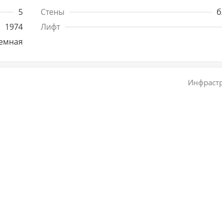
5
Стены
б
1974
Лифт
емная
Инфрастр