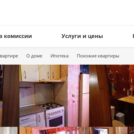
з комиссии
Услуги и цены
квартире
О доме
Ипотека
Похожие квартиры
ЗЕМЕЛЬНЫЕ УЧАСТКИ
КОММЕРЧЕСКАЯ НЕДВИЖИМ
Под ИЖС
Офисы
Дачные
Торговые площади
Сельхоз
Свободное назначение
Производство
Гостиницы
Кафе и рестораны