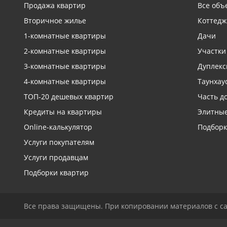
Продажа квартир
Все объ
Связаться с риелтором
Связаться с риелтором
Св
Св
Вторичное жилье
Коттедж
1-комнатные квартиры
Дачи
2-комнатные квартиры
Участки
3-комнатные квартиры
Дуплек
4-комнатные квартиры
Таунхау
ТОП-20 дешевых квартир
Часть д
Кредиты на квартиры
Элитные
Online-калькулятор
Подборк
Услуги покупателям
Услуги продавцам
Подборки квартир
Все права защищены. При копировании материалов с са