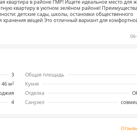
ГМР! Ищете идеальное место для жизни?
ртиру в уютном зелёном районе! Преимущества: •
ности: детские сады, школы, остановки общественного
чный вариант для комфортной
06
3
Общая площадь
46 м
2
Кухня
оджия
Отделка
О
4
Санузел
совме
Отзывы