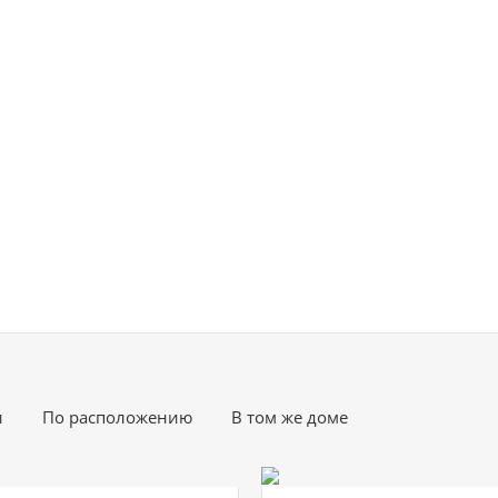
и
По расположению
В том же доме