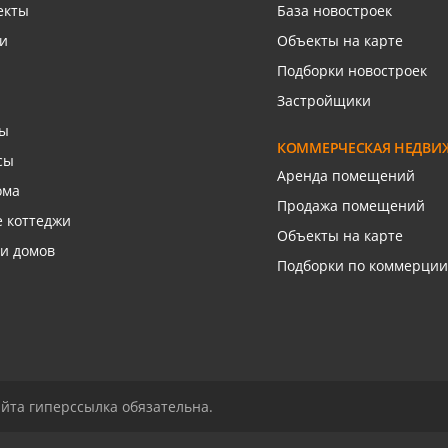
екты
База новостроек
язаться с риелтором
язаться с риелтором
Связаться с риелтором
Связаться с риелто
Связаться с риелто
и
Объекты на карте
Подборки новостроек
Застройщики
сы
КОММЕРЧЕСКАЯ НЕДВИ
сы
Аренда помещений
ома
Продажа помещений
 коттеджи
Объекты на карте
и домов
Подборки по коммерции
йта гиперссылка обязательна.