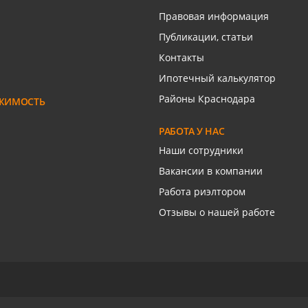
Правовая информация
ром
ром
Связаться с риелтором
Связаться с риелтором
Публикации, статьи
Контакты
Ипотечный калькулятор
Районы Краснодара
ЖИМОСТЬ
РАБОТА У НАС
Наши сотрудники
Вакансии в компании
Работа риэлтором
Отзывы о нашей работе