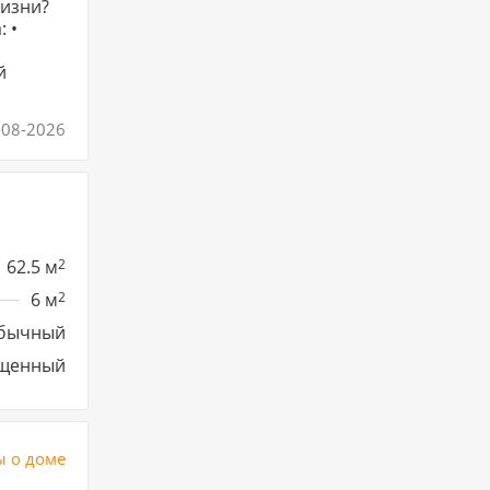
-08-2026
62.5 м
2
6 м
2
бычный
щенный
 о доме