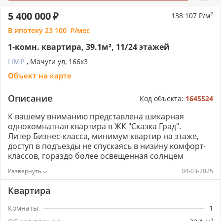
5 400 000
138 107
/м
2
В ипотеку
23 100
/мес
1-комн. квартира, 39.1м², 11/24 этажей
ПМР
, Мачуги ул, 166к3
Объект на карте
Описание
Код объекта:
1645524
К вашему вниманию представлена шикарная
однокомнатная квартира в ЖК "Сказка Град".
Литер Бизнес-класса, минимум квартир на этаже,
доступ в подъезды не спускаясь в низину комфорт-
классов, гораздо более освещенная солнцем
квартира.
04-03-2025
Масса парковочных мест рядом с домом, огромное
множество детских и спортивных площадок, а также
Квартира
различной коммерции.
Удобное расположение и наличие всех
Комнаты
1
необходимых объектов инфраструктуры
2