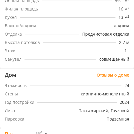
Общая площадь
39.1 м
поблизости.
Рядом с домом находятся средняя
Жилая площадь
16 м
2
общеобразовательная школа №58, специальная
Кухня
13 м
2
коррекционная школа №59, детский сад №25 для
Балкон/лоджия
лоджия
детей раннего возраста, а также городская
поликлиника №17.
Отделка
Предчистовая отделка
В 10 минутах езды располагается единственный
Высота потолков
2.7 м
аэропорт города, а также самый большой
ТЦ "ОЗ МОЛЛ".
Этаж
11
Готовы рассмотреть квартиру на покупку здесь
Санузел
совмещенный
и сейчас, тогда звоните скорее!
Номер объекта:
#5/1645524/3069
Дом
Отзывы о доме
Этажность
24
Стены
кирпично-монолитный
Год постройки
2024
Лифт
Пассажирский; Грузовой
Парковка
Подземная