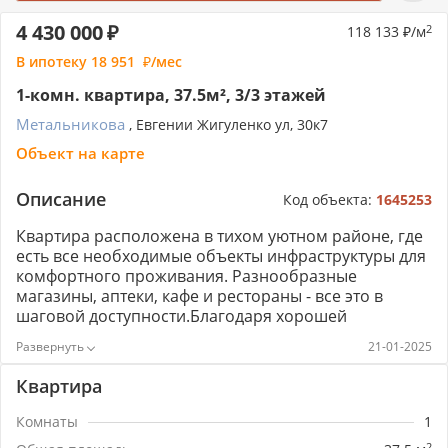
4 430 000
118 133
/м
2
В ипотеку
18 951
/мес
1-комн. квартира, 37.5м², 3/3 этажей
Метальникова
, Евгении Жигуленко ул, 30к7
Объект на карте
Описание
Код объекта:
1645253
Квартира расположена в тихом уютном районе, где
есть все необходимые объекты инфраструктуры для
комфортного проживания. Разнообразные
магазины, аптеки, кафе и рестораны - все это в
шаговой доступности.Благодаря хорошей
транспортной доступности, вы сможете легко
21-01-2025
добраться до любой точки города. Рядом
расположена остановка общественного транспорта,
Квартира
что обеспечивает удобное передвижение.Кроме
того, в пешей доступности находится парк имени
Комнаты
1
Горького, где можно проводить время на свежем
2