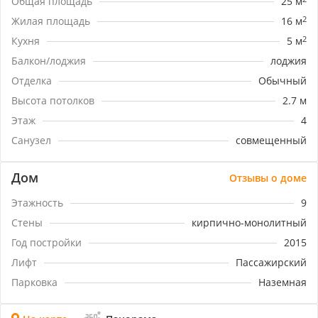
Общая площадь
25 м
и ТЦ Лента, 10-15 минут до трамвайной остановки
(ул. Московская)В близкой пешей доступности есть
Жилая площадь
16 м
2
все необходимые магазины: ТЦ Лента, Пятерочка,
Кухня
5 м
2
Магнит, магазины одежды, парикмахерские и
Балкон/лоджия
лоджия
прочее. Рядом есть зеленый сквер для
прогулок.Номер объекта: #5/1643454/3069
Отделка
Обычный
Высота потолков
2.7 м
Этаж
4
Санузел
совмещенный
Дом
Отзывы о доме
Этажность
9
Стены
кирпично-монолитный
Год постройки
2015
Лифт
Пассажирский
Парковка
Наземная