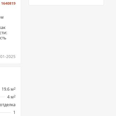
:
1640819
ом
как
сти:
сть
-01-2025
19.6 м
2
4 м
2
отделка
1