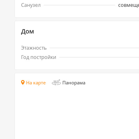
Санузел
совмещ
Дом
Этажность
Год постройки
На карте
Панорама