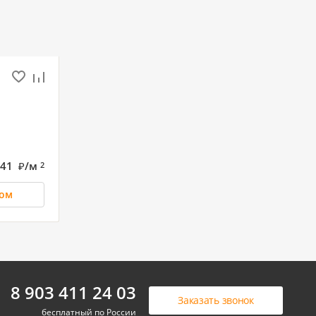
041
/м
2
ром
00 000
3 430 000
8 903 411 24 03
Заказать звонок
мн. квартира, 19.6м²
Студия, 19.6м²
бесплатный по России