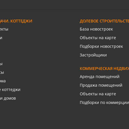
Российский п,
РИП,
Росс
роителей ул, 37
Бигдая, 17
Бигдая, 8
Жигулёвская ул, 15
Бигд
ДАЧИ. КОТТЕДЖИ
ДОЛЕВОЕ СТРОИТЕЛЬСТ
/м
133 929
2/4 эт.
10/10 эт.
/м
7/7 эт.
92 105
53 659
/м
/м
10/1
94 
2
2
2
2
екты
База новостроек
язаться с риелтором
Связаться с риелтором
Связаться с риелтором
Связаться с риелто
и
Объекты на карте
Подборки новостроек
Застройщики
сы
КОММЕРЧЕСКАЯ НЕДВИ
сы
Аренда помещений
ома
Продажа помещений
 коттеджи
Объекты на карте
и домов
Подборки по коммерции