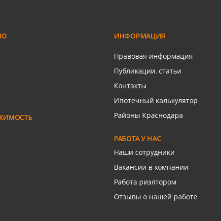
ийский п,
Метальникова,
ая, 8
Евгении Жигуленко ул, 7
ВО
ИНФОРМАЦИЯ
0 эт.
000
/м
5/19 эт.
53 659
/м
154 505
/м
2
2
2
Правовая информация
ром
Связаться с риелтором
Связаться с риелтором
Публикации, статьи
Контакты
Ипотечный калькулятор
Районы Краснодара
ЖИМОСТЬ
РАБОТА У НАС
Наши сотрудники
Вакансии в компании
Работа риэлтором
Отзывы о нашей работе