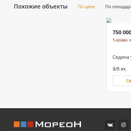
Похожие объекты
По цене
По площад
750 00
1-комн. 
Седина 
3/5 эт.
Св
3 300 000
5 990 000
3 550 
Студия, 19.6м²
2-комн. квартира, 19.6м²
1-комн. 