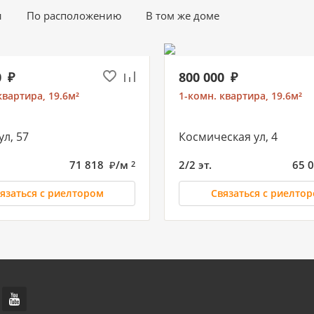
и
По расположению
В том же доме
0
800 000
квартира, 19.6м²
1-комн. квартира, 19.6м²
ул, 57
Космическая ул, 4
71 818
/м
2/2 эт.
65 
2
язаться с риелтором
Связаться с риелто
000
3 500 000
2 200 000
2 350 000
2 2
квартира, 19.6м²
1-комн. квартира, 19.6м²
1-комн. квартира, 19.6м²
Студия, 19.6м²
1-ко