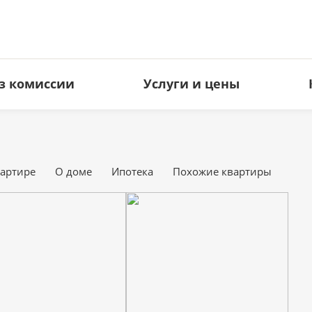
з комиссии
Услуги и цены
ЗЕМЕЛЬНЫЕ УЧАСТКИ
КОММЕРЧЕСКАЯ НЕДВИЖИМ
Под ИЖС
Офисы
вартире
О доме
Ипотека
Похожие квартиры
Дачные
Торговые площади
Сельхоз
Свободное назначение
Производство
Гостиницы
Кафе и рестораны