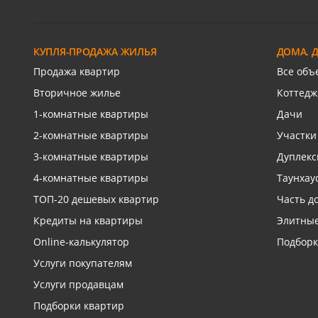
Плодородный п,
ГМР,
Генерал-лейтенанта Александра
Бигдая, 11
Гидрост
Сапрунова ул, 13
КУПЛЯ-ПРОДАЖА ЖИЛЬЯ
ДОМА. 
9/16 эт.
119 134
1/6 эт.
/м
108 514
1/9 эт.
2
2
Продажа квартир
Все объ
Связаться с риелтором
Связаться с риелтором
Св
Вторичное жилье
Коттедж
1-комнатные квартиры
Дачи
2-комнатные квартиры
Участки
3-комнатные квартиры
Дуплек
4-комнатные квартиры
Таунхау
ТОП-20 дешевых квартир
Часть д
Кредиты на квартиры
Элитные
Online-калькулятор
Подборк
Услуги покупателям
Услуги продавцам
Подборки квартир