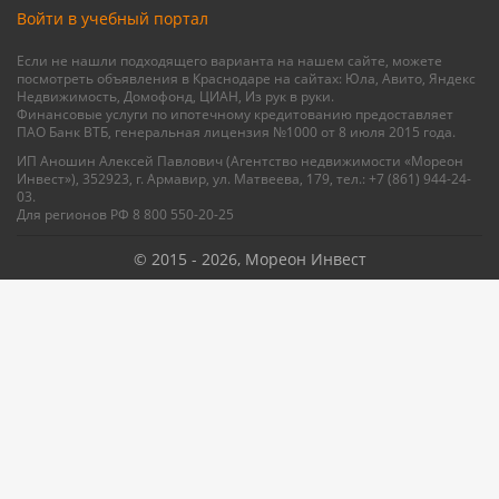
Войти в учебный портал
Если не нашли подходящего варианта на нашем сайте, можете
посмотреть объявления в Краснодаре на сайтах: Юла, Авито, Яндекс
Недвижимость, Домофонд, ЦИАН, Из рук в руки.
Финансовые услуги по ипотечному кредитованию предоставляет
ПАО Банк ВТБ, генеральная лицензия №1000 от 8 июля 2015 года.
ИП Аношин Алексей Павлович (Агентство недвижимости «Мореон
Инвест»), 352923, г. Армавир, ул. Матвеева, 179, тел.: +7 (861) 944-24-
03.
Для регионов РФ 8 800 550-20-25
© 2015 - 2026, Мореон Инвест