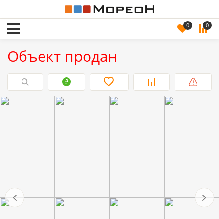
0
0
Объект продан