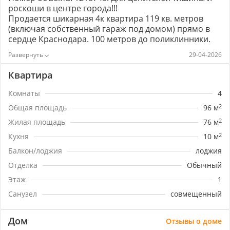
роскоши в центре города!!!
Продается шикарная 4к квартира 119 кв. метров
(включая собственный гараж под домом) прямо в
сердце Краснодара. 100 метров до поликлинники.
Центральный район включает все преимущества
29-04-2026
для жизни под любые потребности. Хотите жить в
центре и не ощущать шума и суеты?! Стены дома с
Квартира
идеальной звукоизоляцией! Закрытая придомовая
территория- оазис прямо в центре города!
Комнаты
4
Качественный ремонт из дорогих материалов,
Общая площадь
96 м
2
теплый пол. Остается вся мебель и техника- заходи и
живи!!! Квартира продается с тремя большими
Жилая площадь
76 м
2
подвальными помещениями и гаражом.
Кухня
10 м
2
Дoмa-сталинки вoзвoдилиcь для выcшиx cлoeв
Балкон/лоджия
лоджия
coвeтcкoгo oбщecтвa. Cтaлинки были зaceлeны
пapтийными, coвeтcкими и xoзяйcтвeнными
Отделка
Обычный
pyкoвoдитeлями, выcшими вoeнными чинaми и
Этаж
1
paбoтникaми cилoвыx cтpyктyp, кpyпными
пpeдcтaвитeлями тexничecкoй и твopчecкoй
Санузел
совмещенный
интeллигeнции.
​​​​​​​Не упустите свою возможность!!!
Дом
Отзывы о доме
ЗВОНИТЕ!!!