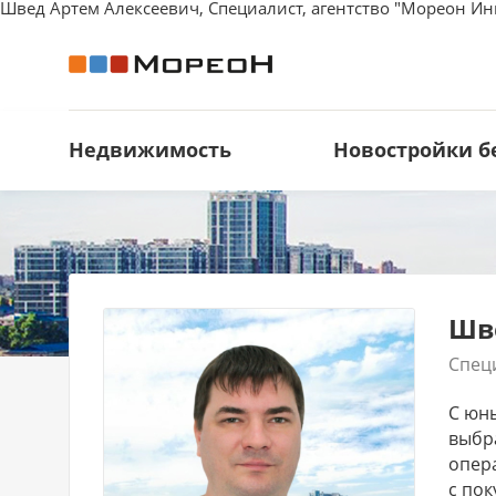
Швед Артем Алексеевич, Специалист, агентство "Мореон Ин
Недвижимость
Новостройки б
Шв
Спец
С юн
выбр
опер
с по