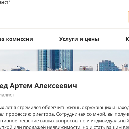
вест"
ез комиссии
Услуги и цены
К
ед Артем Алексеевич
иалист
ых лет я стремился облегчить жизнь окружающих и нахо
ал профессию риелтора. Сотрудничая со мной, вы получ
ативное решение ваших вопросов, но и индивидуальный
купкой или продажей недвижимости, но и стать вашим в