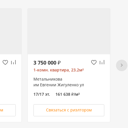
3 750 000 ₽
14
1-комн. квартира, 23.2м²
3-
Метальникова
КК
им Евгении Жигуленко ул
им
17/17 эт.
161 638 ₽/м²
21/
ом
Связаться с риэлтором