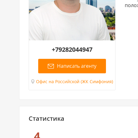
поло
+79282044947
Написать агенту
Офис на Российской (ЖК Симфония)
Статистика
4