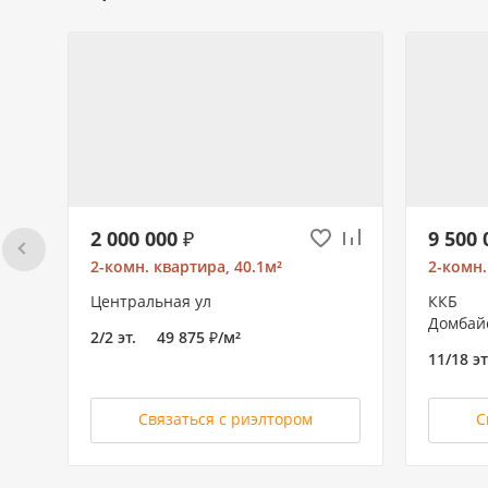
2 000 000 ₽
9 500 
2-комн. квартира, 40.1м²
2-комн.
Центральная ул
ККБ
Домбайс
2/2 эт.
49 875 ₽/м²
11/18 эт
Связаться с риэлтором
С