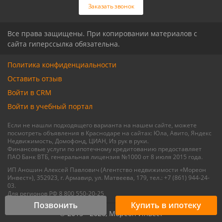
Заказать звонок
Все права защищены. При копировании материалов с
сайта гиперссылка обязательна.
Политика конфиденциальности
Оставить отзыв
Войти в CRM
Войти в учебный портал
Если не нашли подходящего варианта на нашем сайте, можете
посмотреть объявления в Краснодаре на сайтах: Юла, Авито, Яндекс
Недвижимость, Домофонд, ЦИАН, Из рук в руки.
Финансовые услуги по ипотечному кредитованию предоставляет
ПАО Банк ВТБ, генеральная лицензия №1000 от 8 июля 2015 года.
ИП Аношин Алексей Павлович (Агентство недвижимости «Мореон
Инвест»), 352923, г. Армавир, ул. Матвеева, 179, тел.: +7 (861) 944-24-
03.
Для регионов РФ 8 800 550-20-25
Позвонить
Купить в ипотеку
© 2015 - 2026, Мореон Инвест