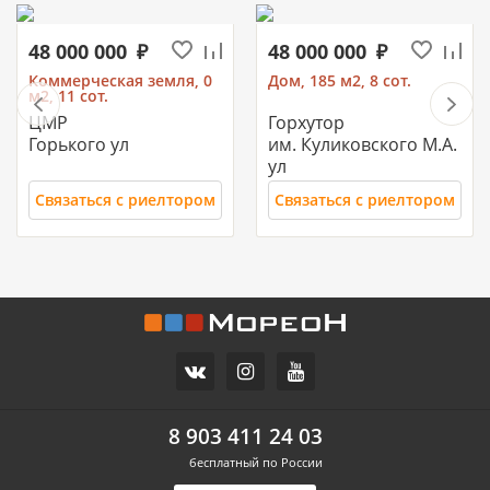
48 000 000
48 000 000
Коммерческая земля, 0
Дом, 185 м2, 8 сот.
м2, 11 сот.
ЦМР
Горхутор
Горького ул
им. Куликовского М.А.
ул
Связаться с риелтором
Связаться с риелтором
11 700 000
10 500 000
Часть дома, 157.2 м2
Дом, 71 м2, 3 сот.
СХИ
Российский п
ул.Ореховая
Героя Ильи Васюка ул
8 903 411 24 03
бесплатный по России
Связаться с риелтором
Связаться с риелтором