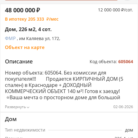
48 000 000
12 000 000
/сот.
В ипотеку
205 333
/мес
Дом, 226 м2, 4 сот.
ФМР
, им Каляева ул, 172,
Объект на карте
Описание
Код объекта:
605064
Номер объекта: 605064. Без комиссии для
покупателя!!! Продается КИРПИЧНЫЙ ДОМ (5
спален) в Краснодаре + ДОХОДНЫЙ
КОММЕРЧЕСКИЙ ОБЪЕКТ 140 м²! Готов к заезду!
⭐Ваша мечта о просторном доме для большой
семьи с готовым источником дохода? Прямо сейчас
02-06-2026
есть уникальная возможность!Продается
великолепный кирпичный дом в Краснодаре с
Дом
потрясающей инвестиционной
составляющей:Роскошное жилье "под ключ":5
Тип недвижимости
дом
просторных спален – комфорт для всей семьи или