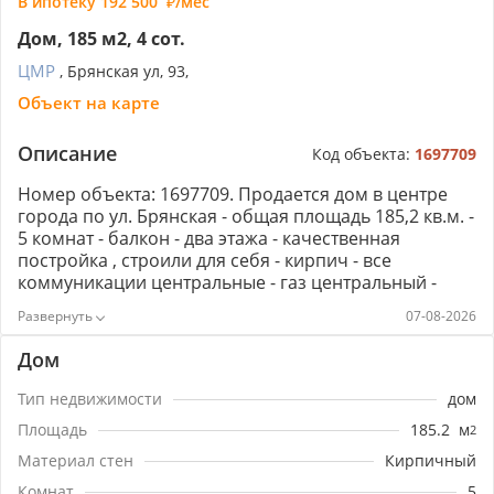
В ипотеку
192 500
/мес
Дом, 185 м2, 4 сот.
ЦМР
, Брянская ул, 93,
Объект на карте
Описание
Код объекта:
1697709
Номер объекта: 1697709. Продается дом в центре
города по ул. Брянская - общая площадь 185,2 кв.м. -
5 комнат - балкон - два этажа - качественная
постройка , строили для себя - кирпич - все
коммуникации центральные - газ центральный -
участок 4,36 сотки - парковка перед домом и во
07-08-2026
дворе ( на 4 машины ) - гараж с ямой - отопление
электро и газовый котел Прекрасно развита
Дом
инфраструктура , рядом школы , гимназия , детские
сады, магазины , остановки . Звони !!! Записывайся
Тип недвижимости
дом
на просмотр !!!
Площадь
185.2
м
2
Материал стен
Кирпичный
Комнат
5