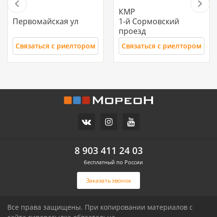
КМР
Первомайская ул
1-й Сормовский
проезд
Связаться с риелтором
Связаться с риелтором
11 700 000
10 500 000
Часть дома, 157.2 м2
Дом, 71 м2, 3 сот.
СХИ
Российский п
ул.Ореховая
Героя Ильи Васюка ул
8 903 411 24 03
бесплатный по России
Связаться с риелтором
Связаться с риелтором
Заказать звонок
Все права защищены. При копировании материалов с