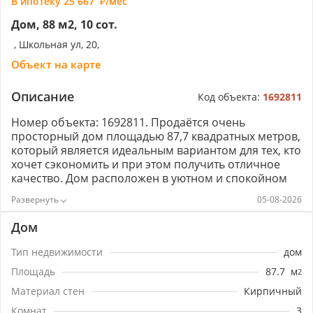
В ипотеку
25 667
/мес
Дом, 88 м2, 10 сот.
, Школьная ул, 20,
Объект на карте
Описание
Код объекта:
1692811
Номер объекта: 1692811. Продаётся очень
просторный дом площадью 87,7 квадратных метров,
который является идеальным вариантом для тех, кто
хочет сэкономить и при этом получить отличное
качество. Дом расположен в уютном и спокойном
месте, рядом со школой,что делает его идеальным
05-08-2026
для семей с детьми. На участке расположен гараж и
хоз.постройки. В шаговой доступности магазины и
Дом
кафе. В данный момент в доме выполнен
стандартный ремонт, но есть возможность внести
Тип недвижимости
дом
изменения и дополнения по вашему вкусу.
Площадь
87.7
м
2
Отличное сочетание цены и качества делает этот
дом привлекательным для всех, кто стремится
Материал стен
Кирпичный
приобрести недвижимость по выгодной цене. Не
Комнат
3