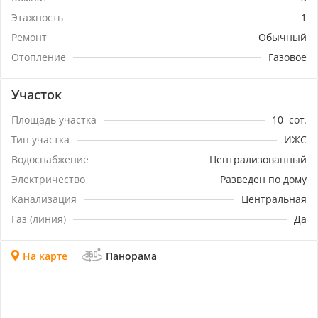
упустите уникальную возможность стать счастливым
Этажность
1
обладателем просторного и уютного дома, который
станет вашим надежным убежищем и местом для
Ремонт
Обычный
счастливой жизни. Звоните прямо сейчас и узнайте
Отопление
Газовое
все дополнительные детали о данном предложении.
Видео дома по запросу
Участок
Площадь участка
10
сот.
Тип участка
ИЖС
Водоснабжение
Централизованный
Электричество
Разведен по дому
Канализация
Центральная
Газ (линия)
Да
На карте
Панорама