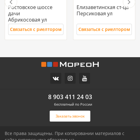
Ростовское шоссе
Елизаветинская ст-ца
дачи
Персиковая ул
Абрикосовая ул
Связаться с риелтором
Связаться с риелтором
11 700 000
10 500 000
Часть дома, 157.2 м2
Дом, 71 м2, 3 сот.
СХИ
Российский п
ул.Ореховая
Героя Ильи Васюка ул
8 903 411 24 03
бесплатный по России
Связаться с риелтором
Связаться с риелтором
Заказать звонок
Все права защищены. При копировании материалов с
сайта гиперссылка обязательна.