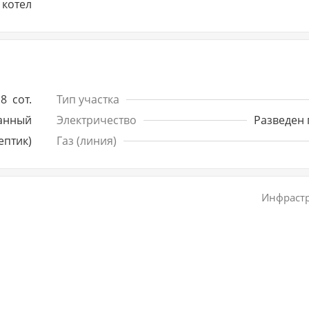
 котел
8
сот.
Тип участка
анный
Электричество
Разведен 
ептик)
Газ (линия)
Инфрастр