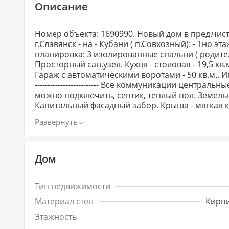
Описание
Номер объекта: 1690990. Новый дом в пред.чис
г.Славянск - на - Кубани ( п.Совхозный): - 1но 
планировка: 3 изолированные спальни ( родительс
Просторный сан.узел. Кухня - столовая - 19,5 кв
Гараж с автоматическими воротами - 50 кв.м.. Игро
------------------------- Все коммуникации центра
можно подключить, септик, теплый пол. Земель
Капитальный фасадный забор. Крыша - мягкая кровля. Данный дом сдан в эксплуатац
приобретение по любому формату расчетов.
Дом
Тип недвижимости
Материал стен
Кирп
Этажность