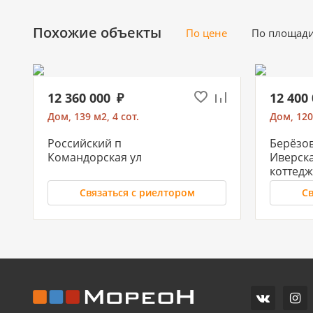
Похожие объекты
По цене
По площад
12 360 000
12 400
Дом, 139 м2, 4 сот.
Дом, 120
Российский п
Берёзо
Командорская ул
Иверска
коттедж
Связаться с риелтором
Св
11 700 000
10 500
Часть дома, 157.2 м2
Дом, 71 м