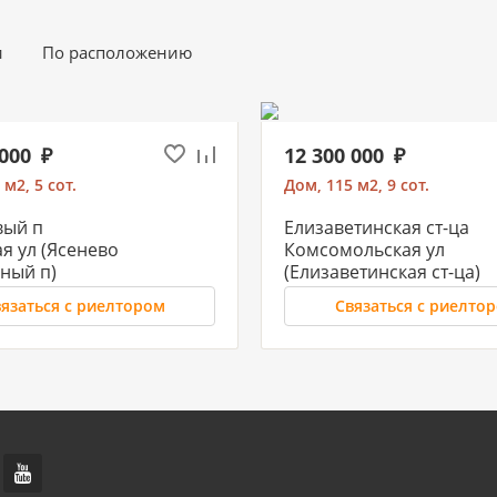
и
По расположению
 000
12 300 000
 м2, 5 сот.
Дом, 115 м2, 9 сот.
вый п
Елизаветинская ст-ца
я ул (Ясенево
Комсомольская ул
ный п)
(Елизаветинская ст-ца)
язаться с риелтором
Связаться с риелто
 000
10 500 000
2, 3 сот.
Участок под ИЖС, 8 сот.