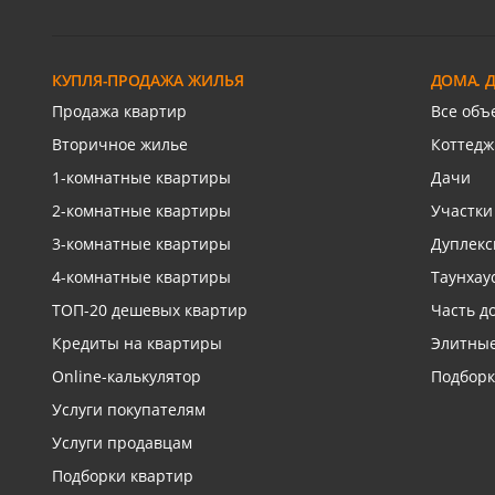
СХИ
Российс
ул.Ореховая
Героя И
КУПЛЯ-ПРОДАЖА ЖИЛЬЯ
ДОМА. 
Связаться с риелтором
Св
Продажа квартир
Все объ
Вторичное жилье
Коттедж
1-комнатные квартиры
Дачи
2-комнатные квартиры
Участки
3-комнатные квартиры
Дуплек
4-комнатные квартиры
Таунхау
ТОП-20 дешевых квартир
Часть д
Кредиты на квартиры
Элитные
Online-калькулятор
Подборк
Услуги покупателям
Услуги продавцам
Подборки квартир