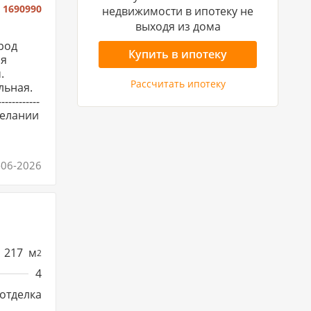
:
1690990
недвижимости в ипотеку не
выходя из дома
род
Купить в ипотеку
ая
.
Рассчитать ипотеку
льная.
--------
 желании
-06-2026
217
м
2
4
отделка