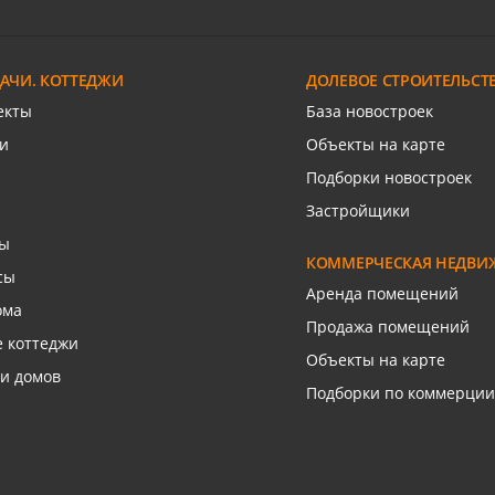
кий п
РИП
льи Васюка ул
Хаджинова М.И. ул
ДАЧИ. КОТТЕДЖИ
ДОЛЕВОЕ СТРОИТЕЛЬСТ
язаться с риелтором
Связаться с риелто
екты
База новостроек
и
Объекты на карте
Подборки новостроек
Застройщики
сы
КОММЕРЧЕСКАЯ НЕДВИ
сы
Аренда помещений
ома
Продажа помещений
 коттеджи
Объекты на карте
и домов
Подборки по коммерции