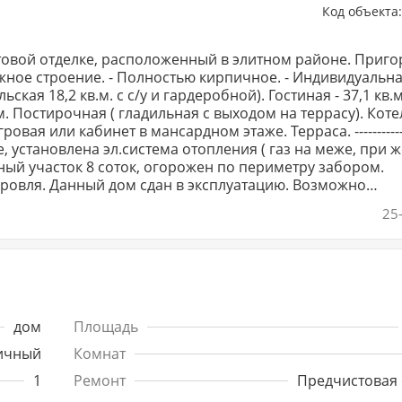
Код объекта
товой отделке, расположенный в элитном районе. Приго
этажное строение. - Полностью кирпичное. - Индивидуальн
кая 18,2 кв.м. с с/у и гардеробной). Гостиная - 37,1 кв.м
.м. Постирочная ( гладильная с выходом на террасу). Коте
вая или кабинет в мансардном этаже. Терраса. --------------
льные, установлена эл.система отопления ( газ на меже, при
ный участок 8 соток, огорожен по периметру забором.
ию. Возможно
25
дом
Площадь
ичный
Комнат
1
Ремонт
Предчистовая 