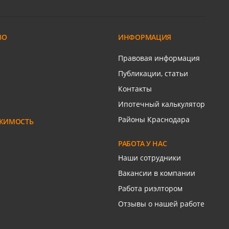
Елизаветинская ст-ца
Сиреневая ул
ВО
ИНФОРМАЦИЯ
ром
Связаться с риелтором
Правовая информация
Публикации, статьи
Контакты
Ипотечный калькулятор
Районы Краснодара
ЖИМОСТЬ
РАБОТА У НАС
Наши сотрудники
Вакансии в компании
Работа риэлтором
Отзывы о нашей работе