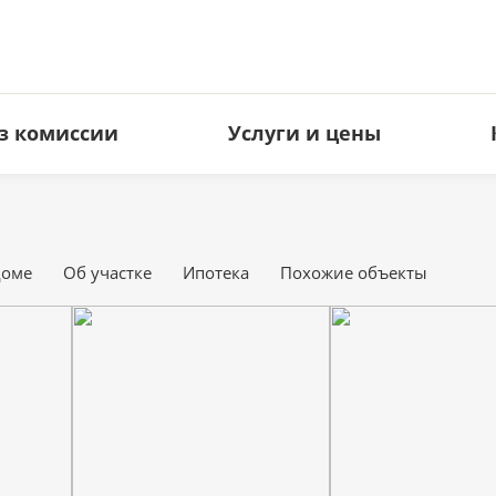
з комиссии
Услуги и цены
ЗЕМЕЛЬНЫЕ УЧАСТКИ
КОММЕРЧЕСКАЯ НЕДВИЖИМ
Под ИЖС
Офисы
доме
Об участке
Ипотека
Похожие объекты
Дачные
Торговые площади
Сельхоз
Свободное назначение
Производство
Гостиницы
Кафе и рестораны