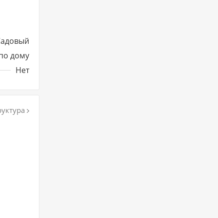
Садовый
по дому
Нет
уктура