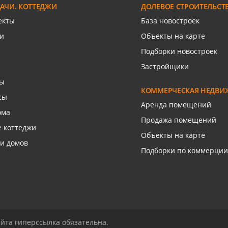
ДАЧИ. КОТТЕДЖИ
ДОЛЕВОЕ СТРОИТЕЛЬСТ
язаться с риелтором
Связаться с риелто
екты
База новостроек
и
Объекты на карте
Подборки новостроек
Застройщики
сы
КОММЕРЧЕСКАЯ НЕДВИ
сы
Аренда помещений
ома
Продажа помещений
 коттеджи
Объекты на карте
и домов
Подборки по коммерции
йта гиперссылка обязательна.