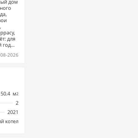
лый дом
чного
да,
вои
,
ррасу,
ёт: для
й год
-08-2026
50.4
м
2
2
2021
й котел