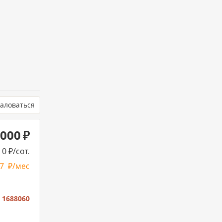
аловаться
 000
0
/сот.
67
/мес
:
1688060