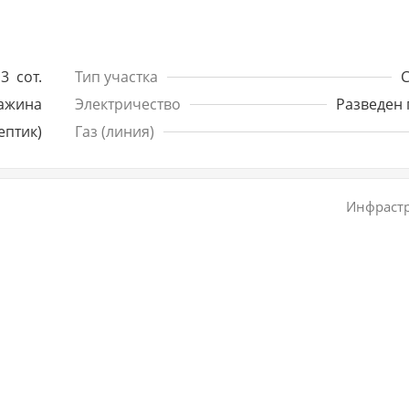
3
сот.
Тип участка
ажина
Электричество
Разведен 
ептик)
Газ (линия)
Инфрастр