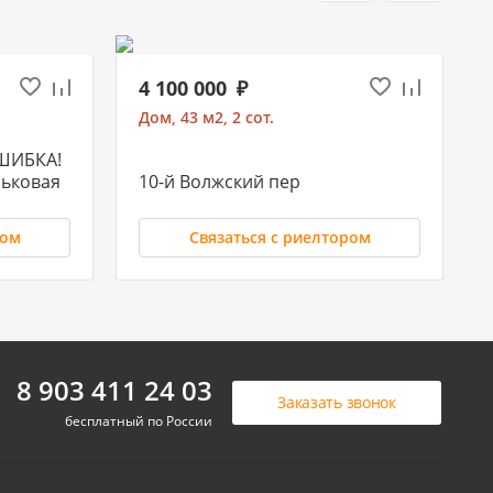
4 100 000
Дом, 43 м2, 2 сот.
ОШИБКА!
льковая
10-й Волжский пер
ром
Связаться с риелтором
5 500 000
8 903 411 24 03
Заказать звонок
Дом, 88 м2, 5 сот.
бесплатный по России
Елизаветинская ст-ца
Сиреневая ул