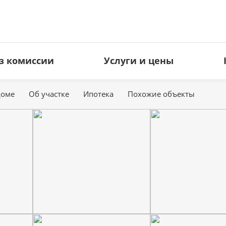
з комиссии
Услуги и цены
доме
Об участке
Ипотека
Похожие объекты
ЗЕМЕЛЬНЫЕ УЧАСТКИ
КОММЕРЧЕСКАЯ НЕДВИЖИМ
Под ИЖС
Офисы
Дачные
Торговые площади
Сельхоз
Свободное назначение
Производство
Гостиницы
Кафе и рестораны