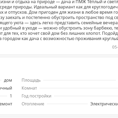
жизни и отдыха на природе — дача и ПМЖ Тёплый и свет
ии среди природы. Идеальный вариант как для круглогоди
х и отпусков. Дом пригоден для жизни в любое время го
зу заехать и постепенно обустроить пространство под с
ящего уюта — здесь легко представить семейные вечера
и удобный в уходе — можно обустроить зону барбекю, те
т для тех, кто хочет свой дом без лишних хлопот. Подойд
а городом как дача с возможностью проживания круглы
05
наково хорош и для отдыха, и для постоянной жизни.
дом
Площадь
очный
Комнат
1
Год постройки
емонт
Отопление
Электрически