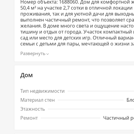
Номер объекта: 1688060. Дом для комфортной 
50,4 м² на участке 2,7 сотки в отличной локац
проживания, так и для уютной дачи для выходны
выполнен частичный ремонт, что позволяет сра
желания. В доме много света и ощущение насто
тишину и отдых от города. Участок компактный 
сад или место для детских игр. Отличный вариан
семьи с детьми для пары, мечтающей о жизни з
Свежий воздух и природа Тёплый дом, подходящий для ПМЖ Отличное место для отдыха и жизни Возможность
сделать дом полностью «под себя» Этот дом оди
Дом
Тип недвижимости
Материал стен
Бл
Этажность
Ремонт
Частичный р