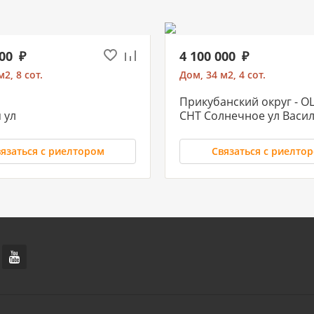
000
4 100 000
2, 8 сот.
Дом, 34 м2, 4 сот.
Прикубанский округ - 
 ул
СНТ Солнечное ул Васи
язаться с риелтором
Связаться с риелто
 000
10 500 000
2, 3 сот.
С/х земля, 8 сот.
кий п
РИП
льи Васюка ул
Хаджинова М.И. ул