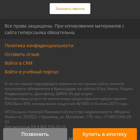
Связаться с риелтором
Связаться с риелтором
Заказать звонок
Все права защищены. При копировании материалов с
сайта гиперссылка обязательна.
Политика конфиденциальности
Оставить отзыв
Войти в CRM
Войти в учебный портал
Если не нашли подходящего варианта на нашем сайте, можете
посмотреть объявления в Краснодаре на сайтах: Юла, Авито, Яндекс
Недвижимость, Домофонд, ЦИАН, Из рук в руки.
Финансовые услуги по ипотечному кредитованию предоставляет
ПАО Банк ВТБ, генеральная лицензия №1000 от 8 июля 2015 года.
ИП Аношин Алексей Павлович (Агентство недвижимости «Мореон
Инвест»), 352923, г. Армавир, ул. Матвеева, 179, тел.: +7 (861) 944-24-
03.
Для регионов РФ 8 800 550-20-25
Позвонить
Купить в ипотеку
© 2015 - 2026, Мореон Инвест