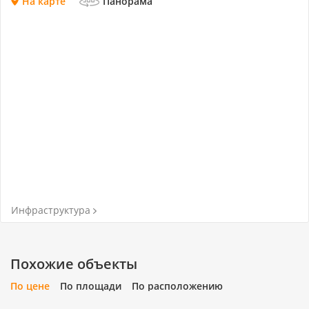
для: Постоянного проживания семьи с детьми или
На карте
Панорама
как капитальная загородная резиденция для жизни
на природе без ущерба для комфорта и городских
удобств. Звоните, чтобы назначить просмотр и
ощутить атмосферу вашего будущего дома!
Инфраструктура
Похожие объекты
По цене
По площади
По расположению