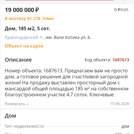
19 000 000
0
/сот.
В ипотеку
81 278
/мес
Дом, 185 м2, 5 сот.
Краснодарский п
, им. Вали Котика ул, 4,
Объект на карте
Описание
Код объекта:
1687613
Номер объекта: 1687613. Предлагаем вам не просто
дом, а готовое решение для счастливой загородной
жизни! На продажу выставлен просторный дом с
мансардой общей площадью 185 м² на собственном
благоустроенном участке 4.7 соток. Ключевые
преимущества дома: ✅ Площадь и планировка: 185
15-06-2026
м² чистой площади. На первом этаже — 3 комнаты,
два санузла, кладовая, котельная/постирочная и
Дом
огромная кухня-гостиная 54 м² — сердце вашего
дома. ✅ Свобода для творчества: Мансардный этаж
Тип недвижимости
дом
40 м² свободного назначения (кабинет, спортзал,