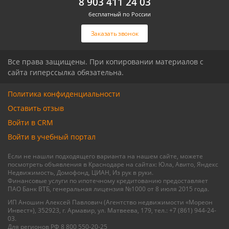
8 903 411 24 03
бесплатный по России
Связаться с риелтором
Связаться с риелтором
Заказать звонок
Все права защищены. При копировании материалов с
сайта гиперссылка обязательна.
Политика конфиденциальности
Оставить отзыв
Войти в CRM
Войти в учебный портал
Если не нашли подходящего варианта на нашем сайте, можете
посмотреть объявления в Краснодаре на сайтах: Юла, Авито, Яндекс
Недвижимость, Домофонд, ЦИАН, Из рук в руки.
Финансовые услуги по ипотечному кредитованию предоставляет
ПАО Банк ВТБ, генеральная лицензия №1000 от 8 июля 2015 года.
ИП Аношин Алексей Павлович (Агентство недвижимости «Мореон
Инвест»), 352923, г. Армавир, ул. Матвеева, 179, тел.: +7 (861) 944-24-
03.
Для регионов РФ 8 800 550-20-25