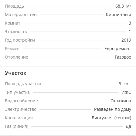
детей или дополнительную спальню.Идеальный
Площадь
68.3
м
2
двор для отдыха: Из кухни — выход на
благоустроенный задний двор, созданный для
Материал стен
Кирпичный
наслаждения жизнью. Здесь вас ждет:Уютная
Комнат
3
беседка для чаепитий и бесед.Мангальная зона для
Этажность
1
дружных семейных вечеров и встреч с
друзьями.Ухоженный сад с плодовыми деревьями и
Год постройки
2019
системой автополива — минимум забот, максимум
Ремонт
Евро ремонт
урожая.Переезжайте и живите сразу: В доме сделан
свежий современный ремонт и проложен теплый
Отопление
Газовое
пол. Вам не придется вкладываться в отделку! Вся
мебель для комфортного проживания остается, что
Участок
делает переезд максимально простым.Это
идеальное сочетание комфорта, качества и удобства
Площадь участка
3
сот.
по доступной цене.Не упустите свой шанс!Звоните
Тип участка
ИЖС
прямо сейчас, чтобы записаться на просмотр и
сделать первый шаг к жизни в вашем новом уютном
Водоснабжение
Скважина
доме!
Электричество
Разведен по дому
Канализация
Биотуалет (септик)
Газ (линия)
Да