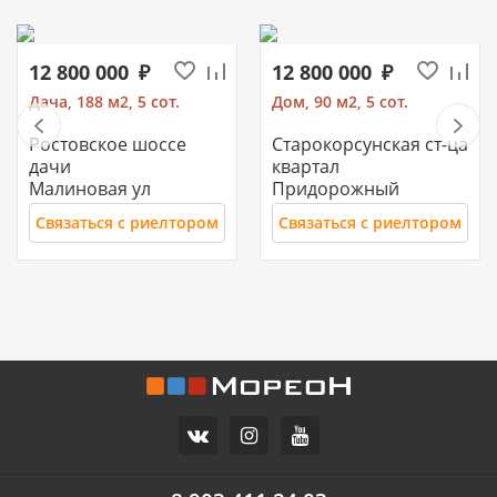
12 800 000
12 800 000
Дача, 188 м2, 5 сот.
Дом, 90 м2, 5 сот.
Ростовское шоссе
Старокорсунская ст-ца
дачи
квартал
Малиновая ул
Придорожный
Связаться с риелтором
Связаться с риелтором
11 700 000
10 500 000
Часть дома, 157.2 м2
Дом, 71 м2, 3 сот.
СХИ
Российский п
ул.Ореховая
Героя Ильи Васюка ул