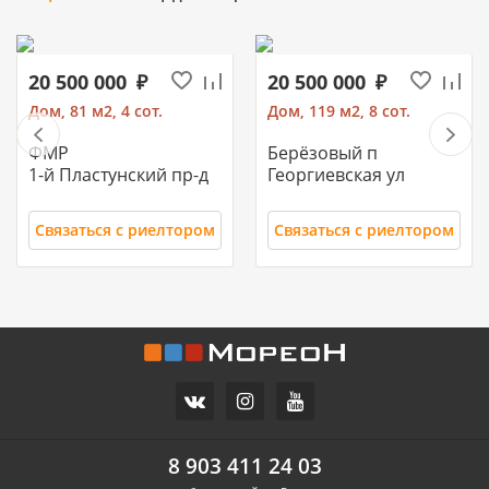
20 500 000
20 500 000
Дом, 81 м2, 4 сот.
Дом, 119 м2, 8 сот.
ФМР
Берёзовый п
1-й Пластунский пр-д
Георгиевская ул
Связаться с риелтором
Связаться с риелтором
11 700 000
10 500 000
Часть дома, 157.2 м2
Дом, 71 м2, 3 сот.
СХИ
Российский п
ул.Ореховая
Героя Ильи Васюка ул
8 903 411 24 03