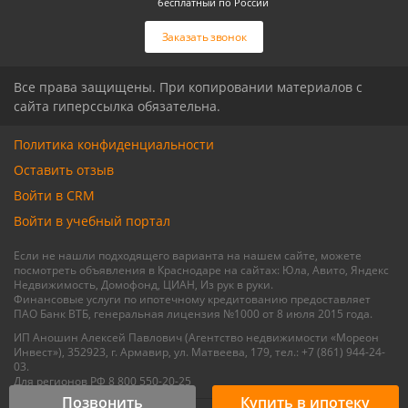
бесплатный по России
Связаться с риелтором
Связаться с риелтором
Заказать звонок
Все права защищены. При копировании материалов с
сайта гиперссылка обязательна.
Политика конфиденциальности
Оставить отзыв
Войти в CRM
Войти в учебный портал
Если не нашли подходящего варианта на нашем сайте, можете
посмотреть объявления в Краснодаре на сайтах: Юла, Авито, Яндекс
Недвижимость, Домофонд, ЦИАН, Из рук в руки.
Финансовые услуги по ипотечному кредитованию предоставляет
ПАО Банк ВТБ, генеральная лицензия №1000 от 8 июля 2015 года.
ИП Аношин Алексей Павлович (Агентство недвижимости «Мореон
Инвест»), 352923, г. Армавир, ул. Матвеева, 179, тел.: +7 (861) 944-24-
03.
Для регионов РФ 8 800 550-20-25
Позвонить
Купить в ипотеку