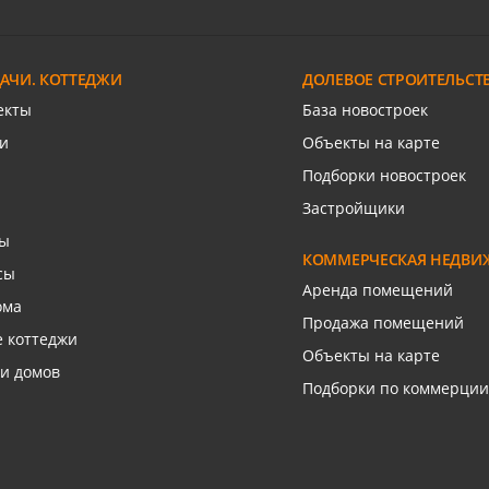
вый п
Ростовское шоссе дачи
 (Берёзовый)
Кленовая ул
ДАЧИ. КОТТЕДЖИ
ДОЛЕВОЕ СТРОИТЕЛЬСТ
язаться с риелтором
Связаться с риелто
екты
База новостроек
и
Объекты на карте
Подборки новостроек
Застройщики
сы
КОММЕРЧЕСКАЯ НЕДВИ
сы
Аренда помещений
ома
Продажа помещений
 коттеджи
Объекты на карте
и домов
Подборки по коммерции