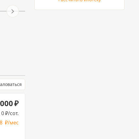
аловаться
 000
0
/сот.
78
/мес