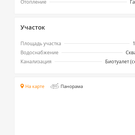
Отопление
Г
Участок
Площадь участка
Водоснабжение
Скв
Канализация
Биотуалет (с
На карте
Панорама