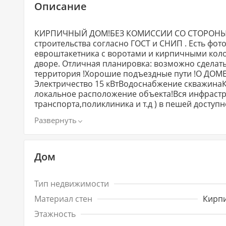
Описание
КИРПИЧНЫЙ ДОМ!​​​​​​​БЕЗ КОМИССИИ СО СТОРОН
строительства согласно ГОСТ и СНИП . Есть фот
евроштакетника с воротами и кирпичными кол
дворе. Отличная планировка: возможно сделат
территория !​​​​​​​​​​​​Хорошие подъездные пути !О ДОМЕ:
Электричество 15 кВтВодоснабжение скважинаК
локальное расположение объекта!Вся инфрастр
транспорта,поликлиника и т.д ) в пешей дос
ПОКУПАТЕЛЯ!Пишите или звоните по любым интересую
чтобы не потерять!Номер объекта: #5/1665415/
Дом
Тип недвижимости
Материал стен
Кирп
Этажность