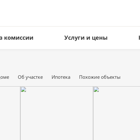
з комиссии
Услуги и цены
ЗЕМЕЛЬНЫЕ УЧАСТКИ
КОММЕРЧЕСКАЯ НЕДВИЖИМ
Под ИЖС
Офисы
доме
Об участке
Ипотека
Похожие объекты
Дачные
Торговые площади
Сельхоз
Свободное назначение
Производство
Гостиницы
Кафе и рестораны