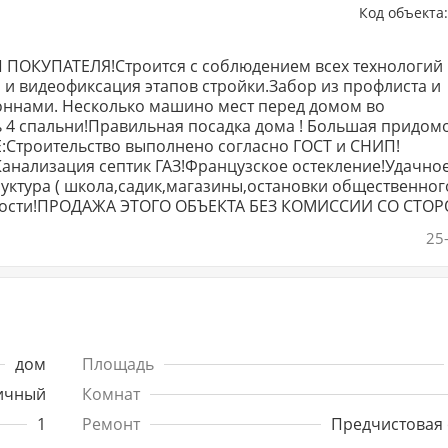
Код объекта
Ы ПОКУПАТЕЛЯ!Строится с соблюдением всех технологий
о и видеофиксация этапов стройки.Забор из профлиста и
оннами. Несколько машино мест перед домом во
ь 4 спальни!Правильная посадка дома ! Большая придом
​​​​​​​Строительство выполнено согласно ГОСТ и СНИП!​​​​​​​
анализация септик ГАЗ!Французское остекление!Удачно
уктура ( школа,садик,магазины,остановки общественног
тупности!ПРОДАЖА ЭТОГО ОБЪЕКТА БЕЗ КОМИССИИ СО СТО
щим вас вопросам!​​​​​​​​​​​​​​Поставьте этому объявлению 
25
3069
дом
Площадь
ичный
Комнат
1
Ремонт
Предчистовая 