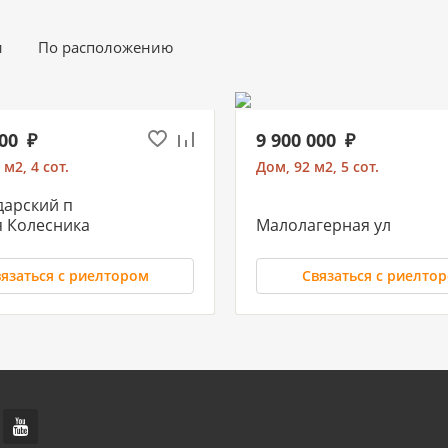
и
По расположению
000
9 900 000
 м2, 4 сот.
Дом, 92 м2, 5 сот.
дарский п
я Колесника
Малолагерная ул
язаться с риелтором
Связаться с риелто
 000
5 300 000
 м2, 5 сот.
Дом, 74 м2, 6 сот.