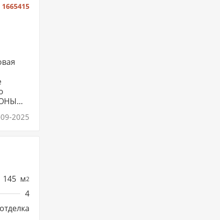
:
1665415
овая
е
о
РОНЫ
❤️,
-09-2025
145
м
2
4
отделка