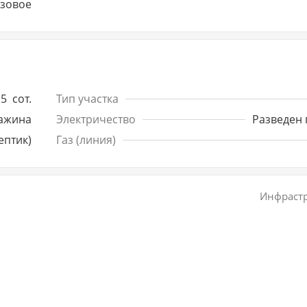
азовое
15
сот.
Тип участка
ажина
Электричество
Разведен 
ептик)
Газ (линия)
Инфрастр