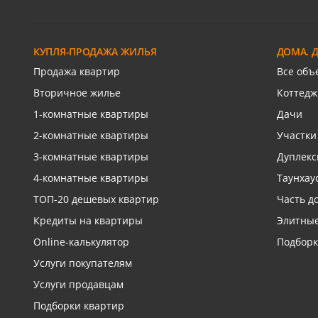
РИП
Берёзо
Хаджинова М.И. ул
Зелёная
КУПЛЯ-ПРОДАЖА ЖИЛЬЯ
ДОМА. 
Связаться с риелтором
Св
Продажа квартир
Все объ
Вторичное жилье
Коттедж
1-комнатные квартиры
Дачи
2-комнатные квартиры
Участки
3-комнатные квартиры
Дуплек
4-комнатные квартиры
Таунхау
ТОП-20 дешевых квартир
Часть д
Кредиты на квартиры
Элитные
Online-калькулятор
Подборк
Услуги покупателям
Услуги продавцам
Подборки квартир