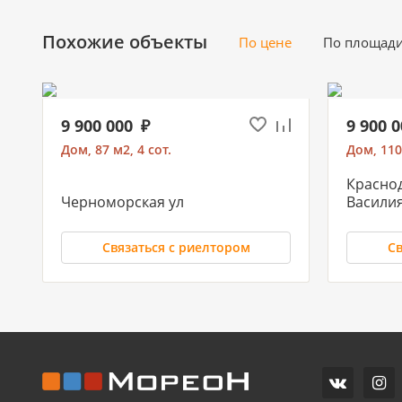
Похожие объекты
По цене
По площад
9 900 000
9 900 
Дом, 87 м2, 4 сот.
Дом, 110
Красно
Черноморская ул
Васили
Связаться с риелтором
Св
10 500 000
11 500
Участок под ИЖС, 8 сот.
Дом, 170