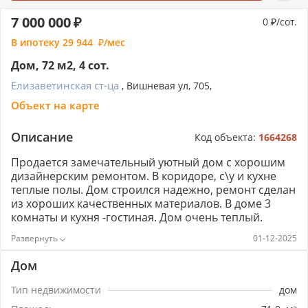
7 000 000
0
/сот.
В ипотеку
29 944
/мес
Дом, 72 м2, 4 сот.
Елизаветинская ст-ца
, Вишневая ул, 705,
Объект на карте
Описание
Код объекта:
1664268
Продается замечательный уютный дом с хорошим
дизайнерским ремонтом. В коридоре, с\у и кухне
теплые полы. Дом строился надежно, ремонт сделан
из хороших качественных материалов. В доме 3
комнаты и кухня -гостиная. Дом очень теплый.
Электрические раздвижные ворота. Двор выложен
01-12-2025
плиткой. Во дворе спокойно можно разместить до 7
машин. Вся инфраструктура в шаговой доступности:
Дом
школы. садики, магазины, остановка общественного
транспорта, поликлиника. Рядом так жена находятся
Тип недвижимости
дом
места для отдыха и рыбалки. Дом полностью