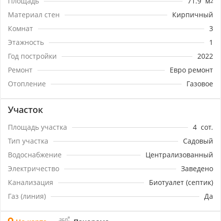
Площадь
71.9
м
2
укомплектован заходи и живи. Реальному
покупателю торг. Покупая этот дом Вы покупаете
Материал стен
Кирпичный
комфорт и уют.Номер объекта: #5/1664268/3069
Комнат
3
Этажность
1
Год постройки
2022
Ремонт
Евро ремонт
Отопление
Газовое
Участок
Площадь участка
4
сот.
Тип участка
Садовый
Водоснабжение
Централизованный
Электричество
Заведено
Канализация
Биотуалет (септик)
Газ (линия)
Да