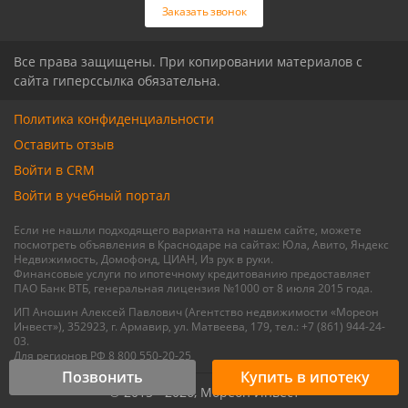
Заказать звонок
Все права защищены. При копировании материалов с
сайта гиперссылка обязательна.
Политика конфиденциальности
Оставить отзыв
Войти в CRM
Войти в учебный портал
Если не нашли подходящего варианта на нашем сайте, можете
посмотреть объявления в Краснодаре на сайтах: Юла, Авито, Яндекс
Недвижимость, Домофонд, ЦИАН, Из рук в руки.
Финансовые услуги по ипотечному кредитованию предоставляет
ПАО Банк ВТБ, генеральная лицензия №1000 от 8 июля 2015 года.
ИП Аношин Алексей Павлович (Агентство недвижимости «Мореон
Инвест»), 352923, г. Армавир, ул. Матвеева, 179, тел.: +7 (861) 944-24-
03.
Для регионов РФ 8 800 550-20-25
Позвонить
Купить в ипотеку
© 2015 - 2026, Мореон Инвест