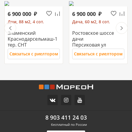
6 900 000
6 900 000
Дом, 88 м2, 4 сот.
Дача, 60 м2, 8 сот.
Знаменский
Ростовское шоссе
Краснодарсельмаш-1
дачи
тер. СНТ
Персиковая ул
Связаться с риелтором
Связаться с риелтором
11 700 000
10 500 000
Часть дома, 157.2 м2
Дом, 71 м2, 3 сот.
СХИ
Российский п
ул.Ореховая
Героя Ильи Васюка ул
8 903 411 24 03
бесплатный по России
Связаться с риелтором
Связаться с риелтором