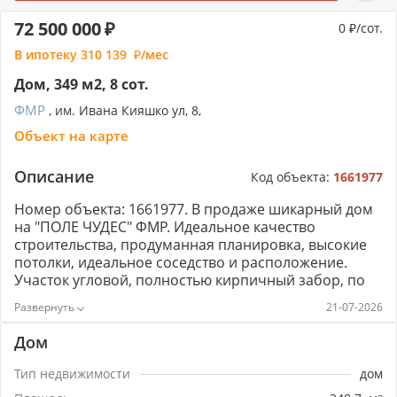
72 500 000
0
/сот.
В ипотеку
310 139
/мес
Дом, 349 м2, 8 сот.
ФМР
, им. Ивана Кияшко ул, 8,
Объект на карте
Описание
Код объекта:
1661977
Номер объекта: 1661977. В продаже шикарный дом
на "ПОЛЕ ЧУДЕС" ФМР. Идеальное качество
строительства, продуманная планировка, высокие
потолки, идеальное соседство и расположение.
Участок угловой, полностью кирпичный забор, по
периметру высажены березы, двор утопает в
21-07-2026
зелени. Есть большой навес для машин, мангальная
зона из кирпича, двор застелен плиткой на
Дом
бетонной подушке, установлен генератор на 30квт
(на всякий случай), отдельно стоит закрытый
Тип недвижимости
дом
бассейн с баней, полностью автономный. Дом