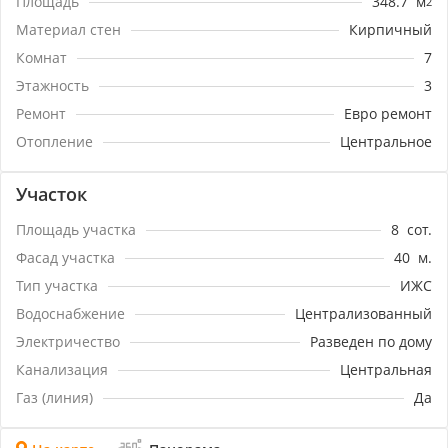
Площадь
348.7
м
2
построен из кирпича, все перекрытия монолитные,
крыша черепица. Вся мебель и техника в доме
Материал стен
Кирпичный
брендовая, остается новым собственникам. Лучшая
Комнат
7
цена в районе!!!
Этажность
3
Ремонт
Евро ремонт
Отопление
Центральное
Участок
Площадь участка
8
сот.
Фасад участка
40
м.
Тип участка
ИЖС
Водоснабжение
Централизованный
Электричество
Разведен по дому
Канализация
Центральная
Газ (линия)
Да