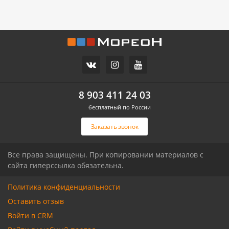
11 700 000
10 500 000
Часть дома, 157.2 м2
Дом, 71 м2, 3 сот.
СХИ
Российский п
ул.Ореховая
Героя Ильи Васюка ул
8 903 411 24 03
бесплатный по России
Связаться с риелтором
Связаться с риелтором
Заказать звонок
Все права защищены. При копировании материалов с
сайта гиперссылка обязательна.
Политика конфиденциальности
Оставить отзыв
Войти в CRM