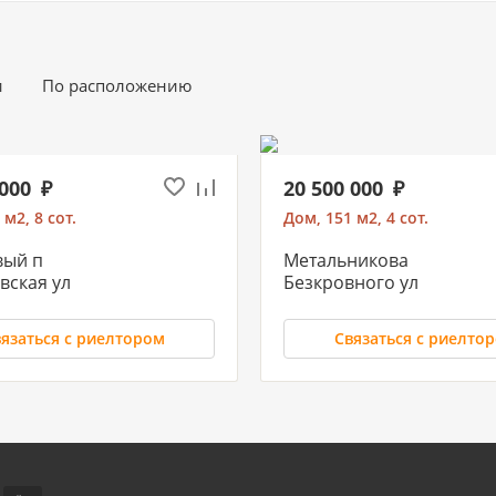
и
По расположению
 000
20 500 000
 м2, 8 сот.
Дом, 151 м2, 4 сот.
вый п
Метальникова
вская ул
Безкровного ул
язаться с риелтором
Связаться с риелто
 000
10 500 000