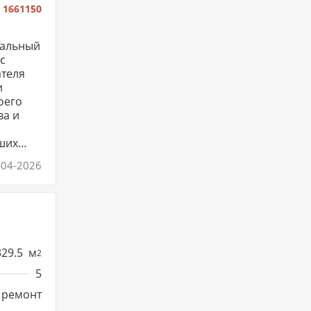
:
1661150
кальный
с
ателя
и
оего
ва и
аших
-04-2026
329.5
м
2
5
 ремонт