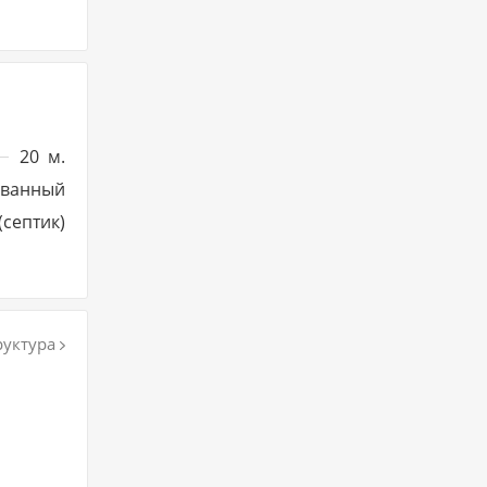
20
м.
ованный
(септик)
уктура