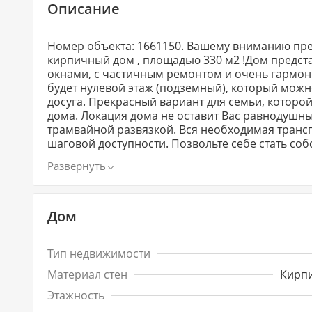
Описание
Номер объекта: 1661150. Вашему вниманию пр
кирпичный дом , площадью 330 м2 !Дом предста
окнами, с частичным ремонтом и очень гармо
будет нулевой этаж (подземный), который мож
досуга. Прекрасный вариант для семьи, которо
дома. Локация дома не оставит Вас равнодушн
трамвайной развязкой. Вся необходимая трансп
шаговой доступности. ​​​​​​​Позвольте себе стат
идей в будущем ! Участок земли 4 соток ИЖС по
собственности.Коммуникации: газ, вода центра
Коммунальные платежи очень низкие. Один взр
юридически чистый дом.Самая низкая цена в эт
Предложение ограничено по времени
Дом
Тип недвижимости
Материал стен
Кирп
Этажность