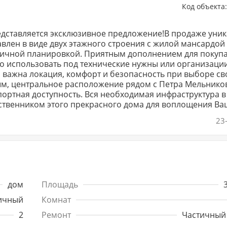
Код объекта
едставляется эксклюзивное предложение!В продаже уни
влен в виде двух этажного строения с жилой мансардой 
ничной планировкой. Приятным дополнением для покуп
но использовать под технические нужны или организаци
й важна локация, комфорт и безопасность при выборе св
ым, центральное расположение рядом с Петра Мельнико
ортная доступность. Вся необходимая инфраструктура в
ь собственником этого прекрасного дома для воплощения В
ставлен на кадастровый учет. Дом в
23
льная, электричество 15кВт, канализация центральная.
ослый собственник, обременений или арестов нету,
ой локации Звоните и записывайтесь на просмотр.
дом
Площадь
ичный
Комнат
2
Ремонт
Частичный