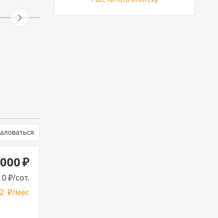
аловаться
 000
0
/сот.
22
/мес