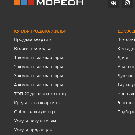
Часть дома, 157.2 м2
Дом, 71 м
СХИ
Российс
ул.Ореховая
Героя И
КУПЛЯ-ПРОДАЖА ЖИЛЬЯ
ДОМА. 
Связаться с риелтором
Св
Продажа квартир
Все объ
Вторичное жилье
Коттедж
1-комнатные квартиры
Дачи
2-комнатные квартиры
Участки
3-комнатные квартиры
Дуплек
4-комнатные квартиры
Таунхау
ТОП-20 дешевых квартир
Часть д
Кредиты на квартиры
Элитные
Online-калькулятор
Подборк
Услуги покупателям
Услуги продавцам