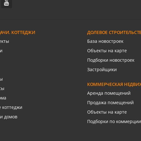
2, 3 сот.
Участок под ИЖС, 8 сот.
кий п
РИП
льи Васюка ул
Хаджинова М.И. ул
ДАЧИ. КОТТЕДЖИ
ДОЛЕВОЕ СТРОИТЕЛЬСТ
язаться с риелтором
Связаться с риелто
екты
База новостроек
и
Объекты на карте
Подборки новостроек
Застройщики
сы
КОММЕРЧЕСКАЯ НЕДВИ
сы
Аренда помещений
ома
Продажа помещений
 коттеджи
Объекты на карте
и домов
Подборки по коммерции