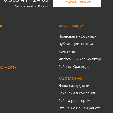
Заказать звонок
Дом, 88 м2, 5 сот.
бесплатный по России
Елизаветинская ст-ца
Сиреневая ул
ВО
ИНФОРМАЦИЯ
ром
Связаться с риелтором
Правовая информация
Публикации, статьи
Контакты
Ипотечный калькулятор
Районы Краснодара
ЖИМОСТЬ
РАБОТА У НАС
Наши сотрудники
Вакансии в компании
Работа риэлтором
Отзывы о нашей работе