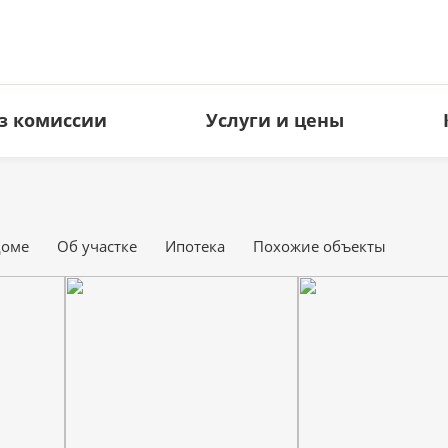
з комиссии
Услуги и цены
ЗЕМЕЛЬНЫЕ УЧАСТКИ
КОММЕРЧЕСКАЯ НЕДВИЖИМ
Под ИЖС
Офисы
доме
Об участке
Ипотека
Похожие объекты
Дачные
Торговые площади
Сельхоз
Свободное назначение
Производство
Гостиницы
Кафе и рестораны