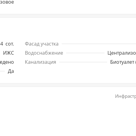
азовое
4
сот.
Фасад участка
ИЖС
Водоснабжение
Централиз
едено
Канализация
Биотуалет 
Да
Инфрастр