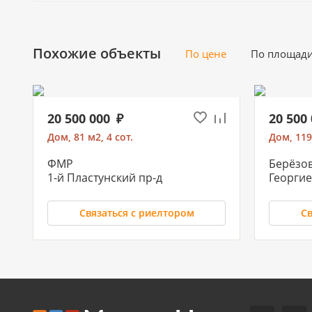
Похожие объекты
По цене
По площад
20 500 000
20 500
Дом, 81 м2, 4 сот.
Дом, 119
ФМР
Берёзо
1-й Пластунский пр-д
Георгие
Связаться с риелтором
Св
11 700 000
10 500