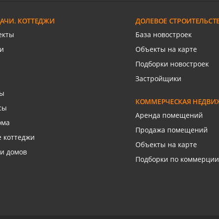
льи Васюка ул
Хаджинова М.И. ул
ДАЧИ. КОТТЕДЖИ
ДОЛЕВОЕ СТРОИТЕЛЬСТ
язаться с риелтором
Связаться с риелто
екты
База новостроек
и
Объекты на карте
Подборки новостроек
Застройщики
сы
КОММЕРЧЕСКАЯ НЕДВИ
сы
Аренда помещений
ома
Продажа помещений
 коттеджи
Объекты на карте
и домов
Подборки по коммерции