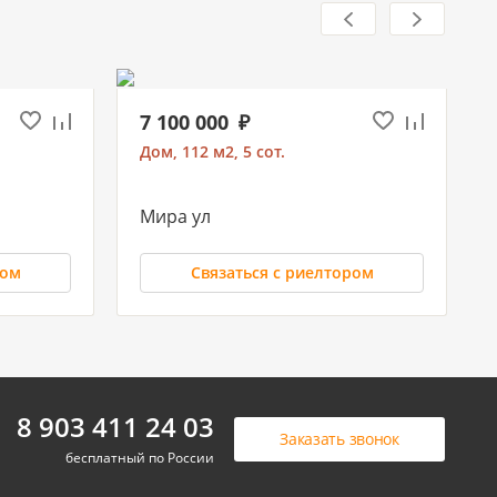
7 100 000
Дом, 112 м2, 5 сот.
Мира ул
ром
Связаться с риелтором
5 500 000
8 903 411 24 03
Заказать звонок
Дом, 88 м2, 5 сот.
бесплатный по России
Елизаветинская ст-ца