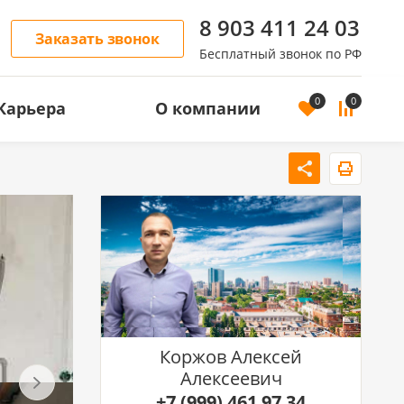
8 903 411 24 03
Заказать звонок
Бесплатный звонок по РФ
0
0
Карьера
О компании
ОСТЬ
АРЕНДА ЖИЛОЙ НЕДВИЖИМОСТИ
Аренда квартир
Аренда домов
Коржов Алексей
Алексеевич
+7 (999) 461 97 34