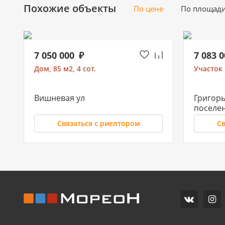
Похожие объекты
По цене
По площад
7 050 000
7 083 
Дом, 85 м2, 4 сот.
Участок 
Вишневая ул
Григорь
поселе
Связаться с риелтором
Св
11 700 000
10 500
Часть дома, 157.2 м2
Дом, 71 м
СХИ
Российс