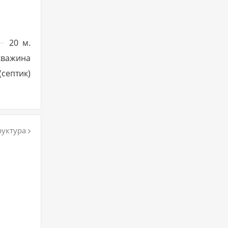
20
м.
кважина
(септик)
уктура