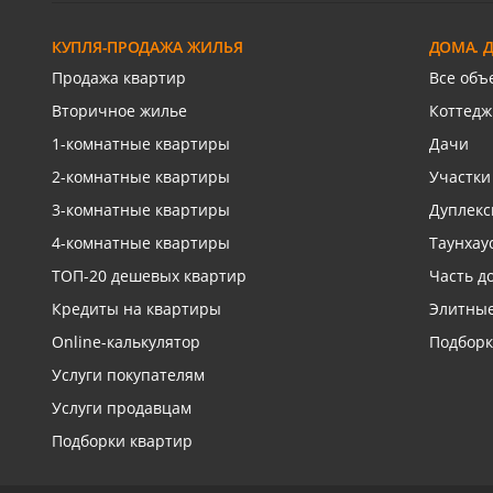
ул.Ореховая
Героя И
КУПЛЯ-ПРОДАЖА ЖИЛЬЯ
ДОМА. 
Связаться с риелтором
Св
Продажа квартир
Все объ
Вторичное жилье
Коттедж
1-комнатные квартиры
Дачи
2-комнатные квартиры
Участки
3-комнатные квартиры
Дуплек
4-комнатные квартиры
Таунхау
ТОП-20 дешевых квартир
Часть д
Кредиты на квартиры
Элитные
Online-калькулятор
Подборк
Услуги покупателям
Услуги продавцам
Подборки квартир