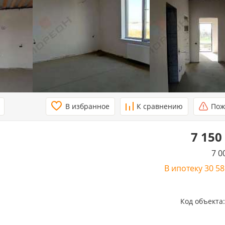
В избранное
К сравнению
Пож
7 150
7 0
В ипотеку
30 5
Код объекта