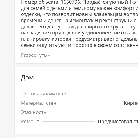
Номер объекта: 1660796. Продаётся уютный 1-э
для семей с детьми и тем, кому важен комфорт 
отделки, что позволит новым владельцам вопло
времени и денег на демонтаж и реконструкцию. Этот дом отличается отличным сочетанием цена-качество, чт
делает его доступным для широкого круга поку
насладиться природой и уединением, не отказывая себе 
планировку, которая предусматривает отдельны
семьи ощутить уют и простор в своем собстве
естественное освещение, что создает атмосферу тепла и уюта. Для любителей отдыха
уютный двор с местом для барбекю и зоны отды
Возможность организовать зону для игр и разв
для семей с детьми. Не упустите возможность стать счастливым обладателем этого уникального дома, который
станет идеальным местом для вашей семьи. Св
Дом
о данном объекте, сделать просмотр или заклю
уютную жизнь в собственном доме!
Тип недвижимости
Материал стен
Кирп
Этажность
Ремонт
Предчистовая о