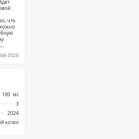
йдет
товой
 можно
ну
-08-2026
тельным
ормации
тную и
100
м
2
3
2024
й котел