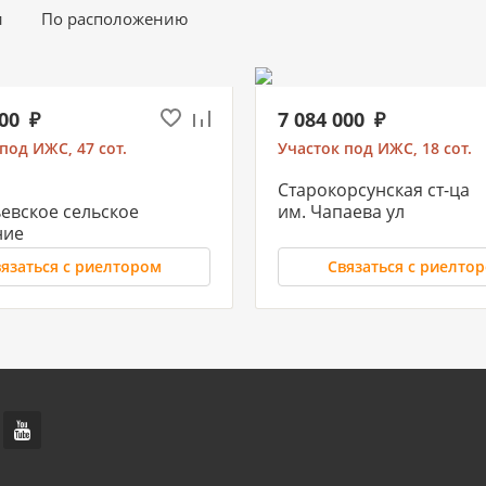
и
По расположению
000
7 084 000
под ИЖС, 47 сот.
Участок под ИЖС, 18 сот.
Старокорсунская ст-ца
евское сельское
им. Чапаева ул
ние
язаться с риелтором
Связаться с риелто
 000
10 500 000
2, 3 сот.
Участок под ИЖС, 8 сот.
кий п
РИП