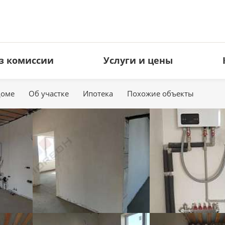
з комиссии
Услуги и цены
доме
Об участке
Ипотека
Похожие объекты
ЗЕМЕЛЬНЫЕ УЧАСТКИ
КОММЕРЧЕСКАЯ НЕДВИЖИМ
Под ИЖС
Офисы
Дачные
Торговые площади
Сельхоз
Свободное назначение
Производство
Гостиницы
Кафе и рестораны