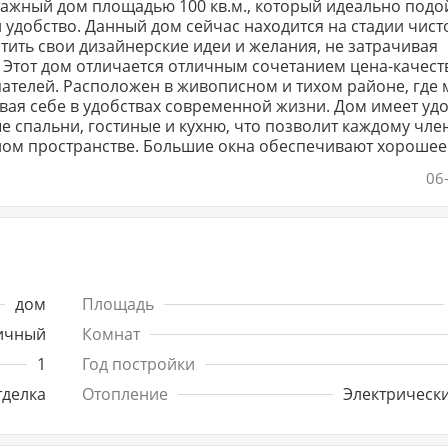
тажный дом площадью 100 кв.м., который идеально подо
и удобство. Данный дом сейчас находится на стадии чис
тить свои дизайнерские идеи и желания, не затрачивая
о
пателей. Расположен в живописном и тихом районе, где
в удобствах современной жизни. Дом имеет удобную
е спальни, гостиные и кухню, что позволит каждому чле
нном пространстве. Большие окна обеспечивают хорошее
 на открытом воздухе есть
06
ха, где можно провести время с семьей и друзьями.
лечений для детей делает этот дом еще более привлека
яжитесь с нами прямо сейчас, чтобы узнать больше инф
чить выгодную сделку. Не упустите свой шанс на комфор
дом
Площадь
ичный
Комнат
1
Год постройки
тделка
Отопление
Электрически