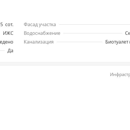
5
сот.
Фасад участка
ИЖС
Водоснабжение
С
едено
Канализация
Биотуалет 
Да
Инфрастр