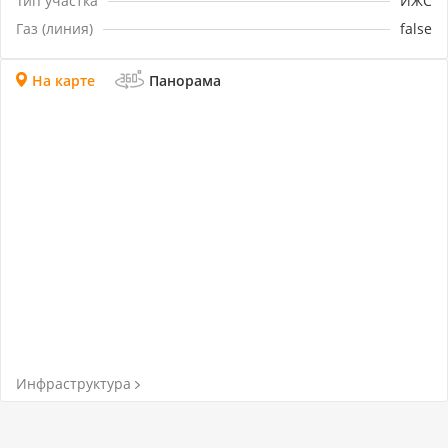
Тип участка
ИЖС
можем продать соседние участки. ЗВОНИТЕ!
Газ (линия)
false
На карте
Панорама
Инфраструктура