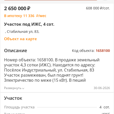
2 650 000
608 000
/сот.
В ипотеку
11 336
/мес
Участок под ИЖС, 4 сот.
, Стабильная ул, 83,
Объект на карте
Описание
Код объекта:
1658100
Номер объекта: 1658100. В продаже земельный
участок 4,3 сотки (ИЖС). Находится по адресу:
Посёлок Индустриальный, ул. Стабильная, 83
Участок размежеван, был поднят грунт!
Электричество по меже (15 кВт). В пешей
доступности - Школа №62, магазины, пункты выдачи
30-06-2026
OZON, Wildberries, автобусная остановка. Также
рядом - Никольская церковь. Улица Победителей (в
Участок
350 метрах от нашего участка) отсыпана щебнем,
что видно на фото. В скором времени будет
Площадь участка
4
сот.
заасфальтирована. Документы - в порядке! Также