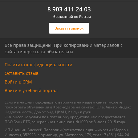
ул.Ореховая
Героя Ильи Васюка ул
8 903 411 24 03
бесплатный по России
Связаться с риелтором
Связаться с риелтором
Заказать звонок
Все права защищены. При копировании материалов с
сайта гиперссылка обязательна.
Политика конфиденциальности
Оставить отзыв
Войти в CRM
Войти в учебный портал
Если не нашли подходящего варианта на нашем сайте, можете
посмотреть объявления в Краснодаре на сайтах: Юла, Авито, Яндекс
Недвижимость, Домофонд, ЦИАН, Из рук в руки.
Финансовые услуги по ипотечному кредитованию предоставляет
ПАО Банк ВТБ, генеральная лицензия №1000 от 8 июля 2015 года.
ИП Аношин Алексей Павлович (Агентство недвижимости «Мореон
Инвест»), 352923, г. Армавир, ул. Матвеева, 179, тел.: +7 (861) 944-24-