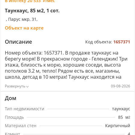
В ипотеку
20 533
/мес
Таунхаус, 85 м2, 1 сот.
, Парус мкр, 31,
Объект на карте
Описание
Код объекта:
1657371
Номер объекта: 1657371. В продаже таунхаус на
берегу моря! В прекрасном городе - Геленджик! Три
этажа, близость к морю, хорошие соседи, высота
потолков 3.2 м, тепло! Рядом есть все, магазины,
школа, детсад в 10 метрах! Таунхаус находится на
возвышенности, есть парковочное место! через
09-08-2026
дорогу находится сосновый парк, отлично для
прогулок! Идеально и для жизни, и для сдачи!!!
Дом
Прекрасное предложение по очень выгодной
цене!!!
Тип недвижимости
таунхаус
Площадь
85
м
2
Материал стен
Кирпичный
Комнат
4