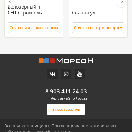
Белозёрный п
СНТ Строитель
Седина ул
Связаться с риелтором
Связаться с риелтором
11 700 000
10 500 000
Часть дома, 157.2 м2
Дом, 71 м2, 3 сот.
СХИ
Российский п
ул.Ореховая
Героя Ильи Васюка ул
8 903 411 24 03
бесплатный по России
Связаться с риелтором
Связаться с риелтором
Заказать звонок
Все права защищены. При копировании материалов с
сайта гиперссылка обязательна.