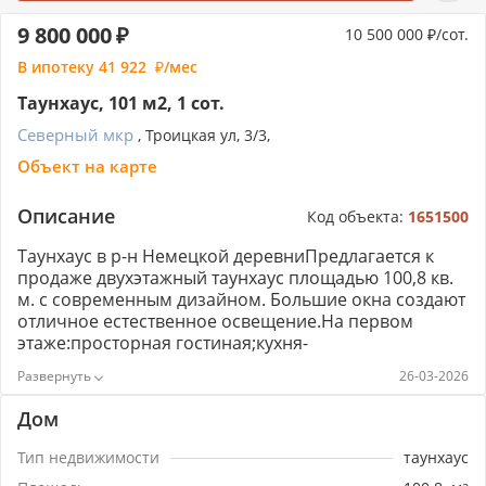
9 800 000
10 500 000
/сот.
В ипотеку
41 922
/мес
Таунхаус, 101 м2, 1 сот.
Северный мкр
, Троицкая ул, 3/3,
Объект на карте
Описание
Код объекта:
1651500
Таунхаус в р-н Немецкой деревниПредлагается к
продаже двухэтажный таунхаус площадью 100,8 кв.
м. с современным дизайном. Большие окна создают
отличное естественное освещение.На первом
этаже:просторная гостиная;кухня-
столовая;санузел.На втором этаже:уютные
26-03-2026
спальни;ванная комната.Дом оборудован
качественной мебелью, которая останется для
Дом
новых владельцев. Вся техника в хорошем
состоянии и также остаётся в доме.Элитный объект
Тип недвижимости
таунхаус
недвижимости находится в тихом и уютном районе,