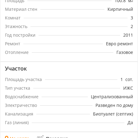
Площадь
100.8
м
2
что делает его идеальным для семей с детьми или
молодых людей. Развитая инфраструктура района
Материал стен
Кирпичный
обеспечивает комфортное проживание.Не упустите
Комнат
3
возможность стать счастливым обладателем этого
Этажность
2
прекрасного таунхауса! Звоните прямо сейчас,
чтобы узнать больше информации и договориться о
Год постройки
2011
просмотре.Номер объекта: #5/1651500/3069
Ремонт
Евро ремонт
Отопление
Газовое
Участок
Площадь участка
1
сот.
Тип участка
ИЖС
Водоснабжение
Централизованный
Электричество
Разведен по дому
Канализация
Биотуалет (септик)
Газ (линия)
Да