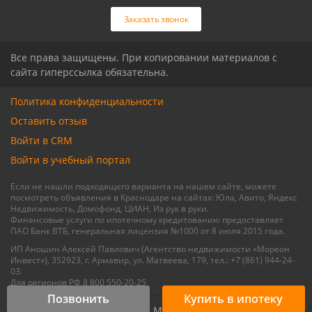
Связаться с риелтором
Связаться с риелтором
Заказать звонок
Все права защищены. При копировании материалов с
сайта гиперссылка обязательна.
Политика конфиденциальности
Оставить отзыв
Войти в CRM
Войти в учебный портал
Если не нашли подходящего варианта на нашем сайте, можете
посмотреть объявления в Краснодаре на сайтах: Юла, Авито, Яндекс
Недвижимость, Домофонд, ЦИАН, Из рук в руки.
Финансовые услуги по ипотечному кредитованию предоставляет
ПАО Банк ВТБ, генеральная лицензия №1000 от 8 июля 2015 года.
ИП Аношин Алексей Павлович (Агентство недвижимости «Мореон
Инвест»), 352923, г. Армавир, ул. Матвеева, 179, тел.: +7 (861) 944-24-
03.
Для регионов РФ 8 800 550-20-25
Позвонить
Купить в ипотеку
© 2015 - 2026, Мореон Инвест