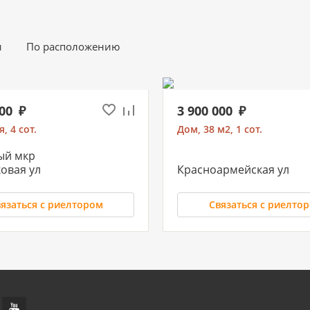
и
По расположению
000
3 900 000
, 4 сот.
Дом, 38 м2, 1 сот.
ый мкр
овая ул
Красноармейская ул
язаться с риелтором
Связаться с риелто
0 000
12 999 997