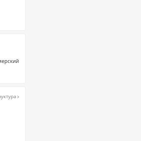
мерский
уктура