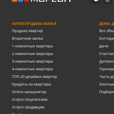
С/х земля
Краснод
1-го Ма
КУПЛЯ-ПРОДАЖА ЖИЛЬЯ
ДОМА. 
Св
Продажа квартир
Все объ
Вторичное жилье
Коттедж
1-комнатные квартиры
Дачи
2-комнатные квартиры
Участки
3-комнатные квартиры
Дуплек
4-комнатные квартиры
Таунхау
ТОП-20 дешевых квартир
Часть д
Кредиты на квартиры
Элитные
Online-калькулятор
Подборк
Услуги покупателям
Услуги продавцам