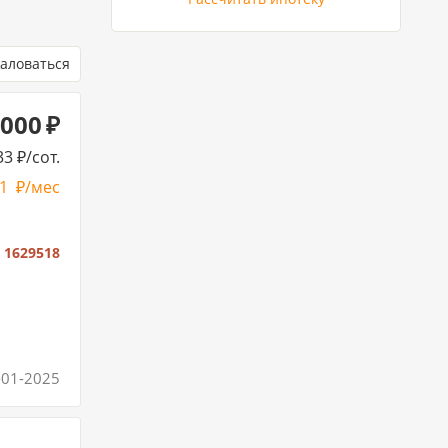
аловаться
 000
33
/сот.
11
/мес
:
1629518
-01-2025