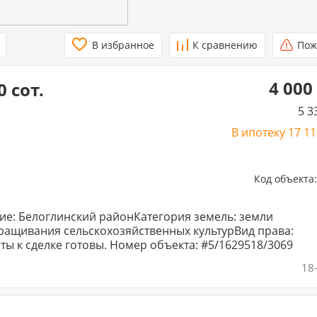
В избранное
К сравнению
Пож
4 000
 сот.
5 3
В ипотеку
17 1
Код объекта
е: Белоглинский районКатегория земель: земли
ращивания сельскохозяйственных культурВид права:
менты к сделке готовы. Номер объекта: #5/1629518/3069
18