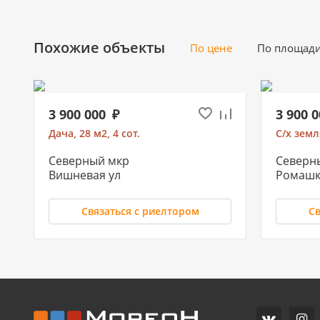
Похожие объекты
По цене
По площад
3 900 000
3 900 
Дача, 28 м2, 4 сот.
С/х земля
Северный мкр
Северн
Вишневая ул
Ромашк
Связаться с риелтором
Св
800 00