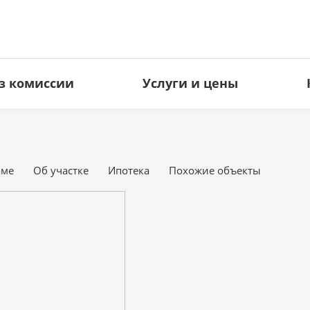
з комиссии
Услуги и цены
ЗЕМЕЛЬНЫЕ УЧАСТКИ
КОММЕРЧЕСКАЯ НЕДВИЖИМ
Под ИЖС
Офисы
оме
Об участке
Ипотека
Похожие объекты
Дачные
Торговые площади
Сельхоз
Свободное назначение
Производство
Гостиницы
Кафе и рестораны