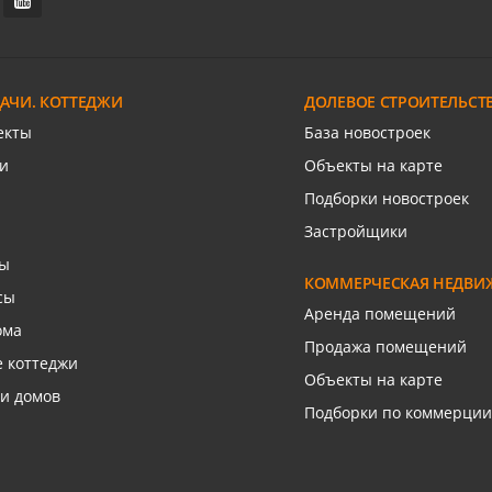
, 750 сот.
С/х земля, 760 сот.
арский п
я ул
Красная
ДАЧИ. КОТТЕДЖИ
ДОЛЕВОЕ СТРОИТЕЛЬСТ
язаться с риелтором
Связаться с риелто
екты
База новостроек
и
Объекты на карте
Подборки новостроек
Застройщики
сы
КОММЕРЧЕСКАЯ НЕДВИ
сы
Аренда помещений
ома
Продажа помещений
 коттеджи
Объекты на карте
и домов
Подборки по коммерции