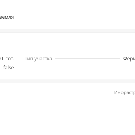
земля
50
сот.
Тип участка
Фер
false
Инфрастр