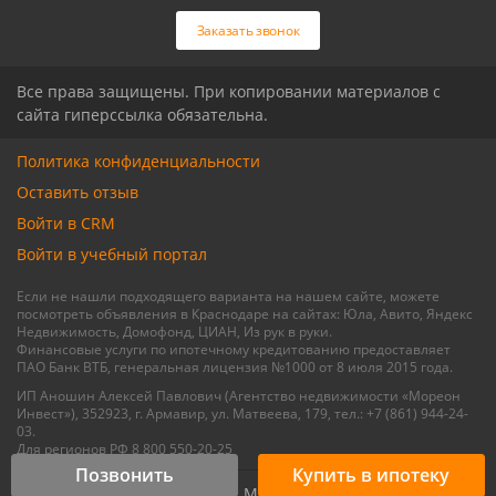
Связаться с риелтором
Связаться с риелтором
Заказать звонок
Все права защищены. При копировании материалов с
сайта гиперссылка обязательна.
Политика конфиденциальности
Оставить отзыв
Войти в CRM
Войти в учебный портал
Если не нашли подходящего варианта на нашем сайте, можете
посмотреть объявления в Краснодаре на сайтах: Юла, Авито, Яндекс
Недвижимость, Домофонд, ЦИАН, Из рук в руки.
Финансовые услуги по ипотечному кредитованию предоставляет
ПАО Банк ВТБ, генеральная лицензия №1000 от 8 июля 2015 года.
ИП Аношин Алексей Павлович (Агентство недвижимости «Мореон
Инвест»), 352923, г. Армавир, ул. Матвеева, 179, тел.: +7 (861) 944-24-
03.
Для регионов РФ 8 800 550-20-25
Позвонить
Купить в ипотеку
© 2015 - 2026, Мореон Инвест