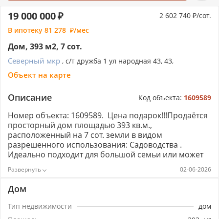
19 000 000
2 602 740
/сот.
В ипотеку
81 278
/мес
Дом, 393 м2, 7 сот.
Северный мкр
, с/т дружба 1 ул народная 43, 43,
Объект на карте
Описание
Код объекта:
1609589
Номер объекта: 1609589. Цена подарок!!!Продаётся
просторный дом площадью 393 кв.м.,
расположенный на 7 сот. земли в видом
разрешенного использования: Садоводства .
Идеально подходит для большой семьи или может
быть использован под коммерческую деятельность,
02-06-2026
например, хостел или клинику.Дом находится в
безопасном районе и размещен на ухоженном
Дом
участке. В нем 8 комнат для комфортного
проживания. .Дом обладает отличным сочетанием
Тип недвижимости
дом
цены и качества, что делает его оптимальным