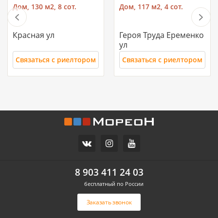
Дом, 130 м2, 8 сот.
Дом, 117 м2, 4 сот.
Красная ул
Героя Труда Еременко
ул
Связаться с риелтором
Связаться с риелтором
11 700 000
10 500 000
Часть дома, 157.2 м2
Дом, 71 м2, 3 сот.
СХИ
Российский п
ул.Ореховая
Героя Ильи Васюка ул
8 903 411 24 03
бесплатный по России
Связаться с риелтором
Связаться с риелтором
Заказать звонок