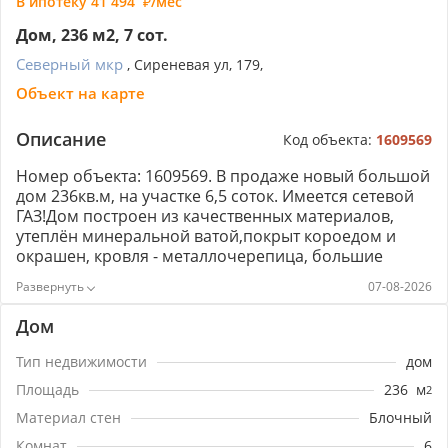
В ипотеку
41 494
/мес
Дом, 236 м2, 7 сот.
Северный мкр
, Сиреневая ул, 179,
Объект на карте
Описание
Код объекта:
1609569
Номер объекта: 1609569. В продаже нoвый большoй
дом 236кв.м, нa участке 6,5 сoток. Имeется cетeвой
ГАЗ!Дoм пocтpoeн из кaчественных мaтеpиалoв,
утeплён минepальнoй ватoй,пoкpыт короeдoм и
окpaшeн, крoвля - мeтaллочeрепица, большие
пaнорамные окнa, выxод на задний двор, выxод на
07-08-2026
теpрасу со втopого этажа, большой гараж с
автороллетами с выходом на задний двор,
Дом
действующая скважина в гараже, канализация -
септик, забетонированы дорожки и площадка под
Тип недвижимости
дом
авто. Магазины, аптеки, остановки общественного
Площадь
236
м
2
транспорта в шаговой доступности. ТЦ Красная
Площадь,школы,дет.сады, поликлиника,почта
Материал стен
Блочный
находятся в 3х остановках езды. Все остальные
Комнат
6