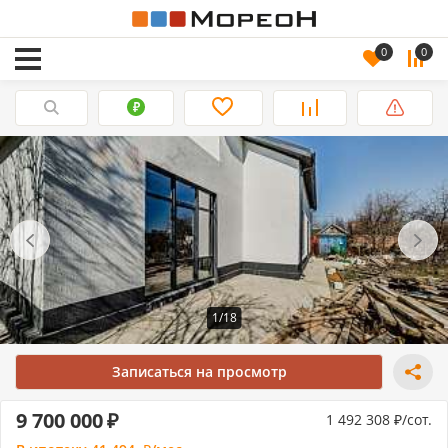
0
0
1/18
Записаться на просмотр
9 700 000
1 492 308
/сот.