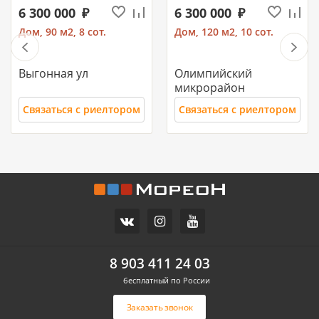
6 300 000
6 300 000
Дом, 90 м2, 8 сот.
Дом, 120 м2, 10 сот.
Выгонная ул
Олимпийский
микрорайон
Связаться с риелтором
Связаться с риелтором
11 700 000
10 500 000
Часть дома, 157.2 м2
Дом, 71 м2, 3 сот.
СХИ
Российский п
ул.Ореховая
Героя Ильи Васюка ул
8 903 411 24 03
бесплатный по России
Связаться с риелтором
Связаться с риелтором
Заказать звонок