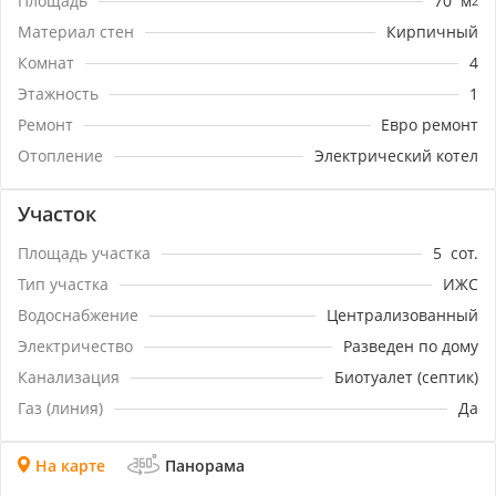
Площадь
70
м
2
Материал стен
Кирпичный
Комнат
4
Этажность
1
Ремонт
Евро ремонт
Отопление
Электрический котел
Участок
Площадь участка
5
сот.
Тип участка
ИЖС
Водоснабжение
Централизованный
Электричество
Разведен по дому
Канализация
Биотуалет (септик)
Газ (линия)
Да
На карте
Панорама