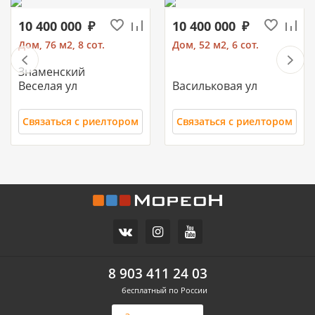
10 400 000
10 400 000
Дом, 76 м2, 8 сот.
Дом, 52 м2, 6 сот.
Знаменский
Веселая ул
Васильковая ул
Связаться с риелтором
Связаться с риелтором
11 700 000
10 500 000
Часть дома, 157.2 м2
Дом, 71 м2, 3 сот.
СХИ
Российский п
ул.Ореховая
Героя Ильи Васюка ул
8 903 411 24 03
бесплатный по России
Связаться с риелтором
Связаться с риелтором