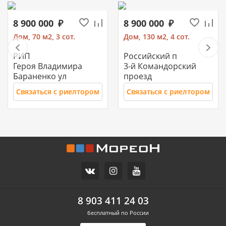
8 900 000
8 900 000
Дом, 70 м2, 3 сот.
Дом, 130 м2, 4 сот.
РИП
Российский п
Героя Владимира
3-й Командорский
Бараненко ул
проезд
Связаться с риелтором
Связаться с риелтором
11 700 000
10 500 000
Часть дома, 157.2 м2
Дом, 71 м2, 3 сот.
СХИ
Российский п
ул.Ореховая
Героя Ильи Васюка ул
8 903 411 24 03
бесплатный по России
Связаться с риелтором
Связаться с риелтором