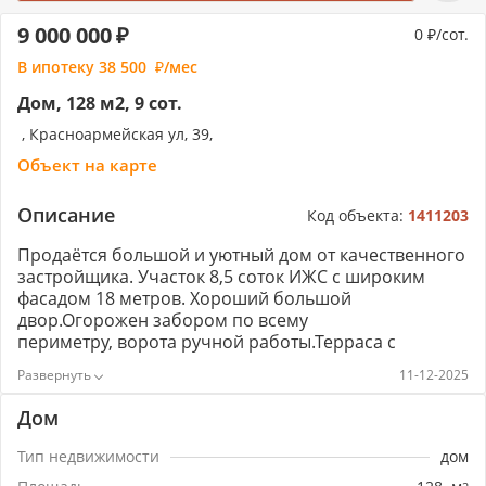
9 000 000
0
/сот.
В ипотеку
38 500
/мес
Дом, 128 м2, 9 сот.
, Красноармейская ул, 39,
Объект на карте
Описание
Код объекта:
1411203
Продаётся большой и уютный дом от качественного
застройщика. Участок 8,5 соток ИЖС с широким
фасадом 18 метров. Хороший большой
двор.Огорожен забором по всему
периметру, ворота ручной работы.Терраса с
выходом на задний двор с дома.Все коммуникации
11-12-2025
заведены: свет, вода, газ, септик на 10 кубов.. В
станице есть вся необходимая инфраструктура для
Дом
комфортной жизни.В 3 минутах остановка
транспорта. (маршрут 114 каждые 20 минут до
Тип недвижимости
дом
Краснодара).Дом в предчистовой отделке, полное