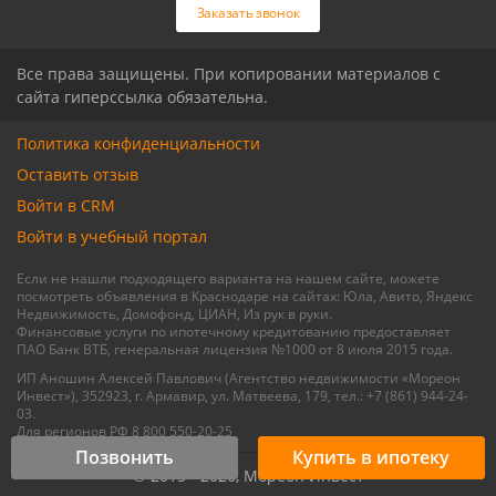
Заказать звонок
Все права защищены. При копировании материалов с
сайта гиперссылка обязательна.
Политика конфиденциальности
Оставить отзыв
Войти в CRM
Войти в учебный портал
Если не нашли подходящего варианта на нашем сайте, можете
посмотреть объявления в Краснодаре на сайтах: Юла, Авито, Яндекс
Недвижимость, Домофонд, ЦИАН, Из рук в руки.
Финансовые услуги по ипотечному кредитованию предоставляет
ПАО Банк ВТБ, генеральная лицензия №1000 от 8 июля 2015 года.
ИП Аношин Алексей Павлович (Агентство недвижимости «Мореон
Инвест»), 352923, г. Армавир, ул. Матвеева, 179, тел.: +7 (861) 944-24-
03.
Для регионов РФ 8 800 550-20-25
Позвонить
Купить в ипотеку
© 2015 - 2026, Мореон Инвест