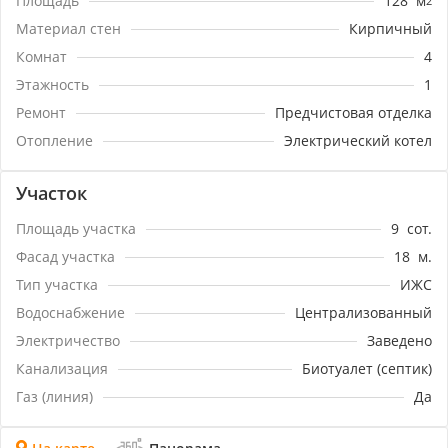
Площадь
128
м
2
благоустройство двора.Планировка дома
:4 изолированные комнаты, просторная прихожая,
Материал стен
Кирпичный
,кухня и гостиная, сан.узел, гардеробная. По всему
Комнат
4
дому тёплые полы, все работы выполнены из
Этажность
1
дорогих материалов и без экономии по
современным стандартам.Остальные вопросы по
Ремонт
Предчистовая отделка
телефону.Скорее звоните.Номер объекта:
Отопление
Электрический котел
#5/1411203/3069
Участок
Площадь участка
9
сот.
Фасад участка
18
м.
Тип участка
ИЖС
Водоснабжение
Централизованный
Электричество
Заведено
Канализация
Биотуалет (септик)
Газ (линия)
Да