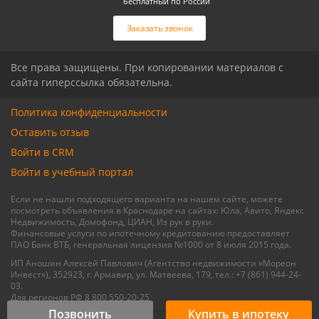
бесплатный по России
Связаться с риелтором
Связаться с риелтором
Заказать звонок
Все права защищены. При копировании материалов с
сайта гиперссылка обязательна.
Политика конфиденциальности
Оставить отзыв
Войти в CRM
Войти в учебный портал
Если не нашли подходящего варианта на нашем сайте, можете
посмотреть объявления в Краснодаре на сайтах: Юла, Авито, Яндекс
Недвижимость, Домофонд, ЦИАН, Из рук в руки.
Финансовые услуги по ипотечному кредитованию предоставляет
ПАО Банк ВТБ, генеральная лицензия №1000 от 8 июля 2015 года.
ИП Аношин Алексей Павлович (Агентство недвижимости «Мореон
Инвест»), 352923, г. Армавир, ул. Матвеева, 179, тел.: +7 (861) 944-24-
03.
Для регионов РФ 8 800 550-20-25
Позвонить
Купить в ипотеку