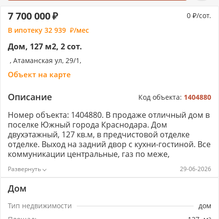
7 700 000
0
/сот.
В ипотеку
32 939
/мес
Дом, 127 м2, 2 сот.
, Атаманская ул, 29/1,
Объект на карте
Описание
Код объекта:
1404880
Номер объекта: 1404880. В продаже отличный дом в
поселке Южный города Краснодара. Дом
двухэтажный, 127 кв.м, в предчистовой отделке
отделке. Выход на задний двор с кухни-гостиной. Все
коммуникации центральные, газ по меже,
установлен двухконтурный котел, электричество 15
29-06-2026
кВт, ИЖС. Между 1 и 2 этажем монолитная плита.
Крыша металлочерепица. Дом: газоблок,
Дом
утеплитель, кирпич. Толщина стен 37 см. Все
документы готовы к продаже, земля в
Тип недвижимости
дом
собственности. Звоните!