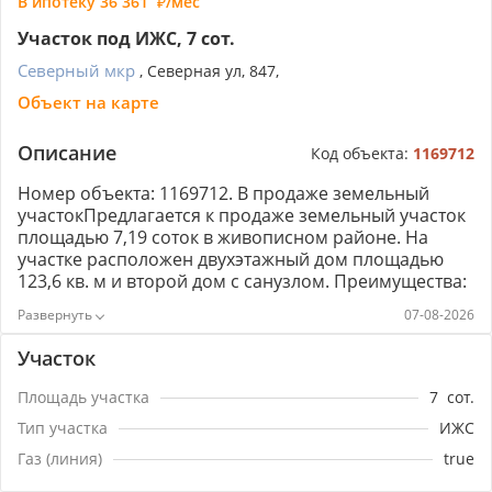
В ипотеку
36 361
/мес
Участок под ИЖС, 7 сот.
Северный мкр
, Северная ул, 847,
Объект на карте
Описание
Код объекта:
1169712
Номер объекта: 1169712. В продаже земельный
участокПредлагается к продаже земельный участок
площадью 7,19 соток в живописном районе. На
участке расположен двухэтажный дом площадью
123,6 кв. м и второй дом с санузлом. Преимущества:
Ровный, сухой участок правильной формы. Земли
07-08-2026
под индивидуальное жилищное строительство
(ИЖС). Возможность прописки. Дом обеспечен
Участок
водой и электричеством. Газ проходит по меже,
возможно подключение по социальной программе.
Площадь участка
7
сот.
Развитая инфраструктура в пешей доступности,
Тип участка
ИЖС
включая школьные автобусы и маршрутки. Этот
участок — отличный выбор для тех, кто мечтает о
Газ (линия)
true
собственном доме в комфортном месте.