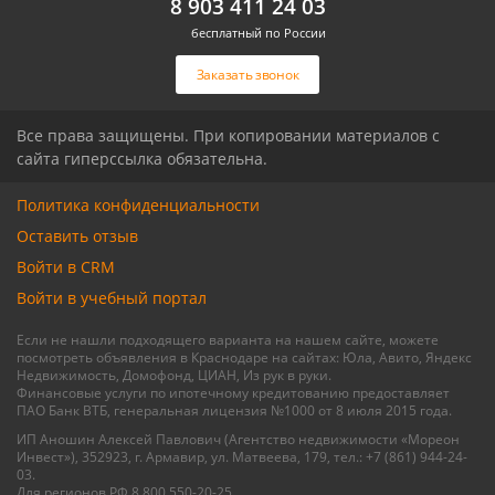
8 903 411 24 03
бесплатный по России
Связаться с риелтором
Связаться с риелтором
Заказать звонок
Все права защищены. При копировании материалов с
сайта гиперссылка обязательна.
Политика конфиденциальности
Оставить отзыв
Войти в CRM
Войти в учебный портал
Если не нашли подходящего варианта на нашем сайте, можете
посмотреть объявления в Краснодаре на сайтах: Юла, Авито, Яндекс
Недвижимость, Домофонд, ЦИАН, Из рук в руки.
Финансовые услуги по ипотечному кредитованию предоставляет
ПАО Банк ВТБ, генеральная лицензия №1000 от 8 июля 2015 года.
ИП Аношин Алексей Павлович (Агентство недвижимости «Мореон
Инвест»), 352923, г. Армавир, ул. Матвеева, 179, тел.: +7 (861) 944-24-
03.
Для регионов РФ 8 800 550-20-25