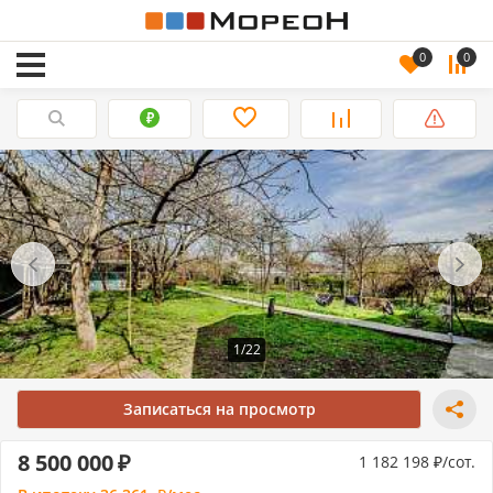
0
0
1/22
Записаться на просмотр
8 500 000
1 182 198
/сот.