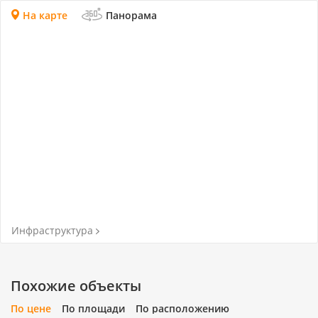
Обращайтесь, будем рады ответить на все ваши
На карте
Панорама
вопросы!
Инфраструктура
Похожие объекты
По цене
По площади
По расположению