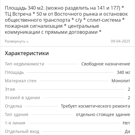
Площадь 340 м2. (можно разделить на 141 и 177) *
ТЦ Встреча * 50 м от Восточного рынка и остановок
общественного транспорта * с/у * сплит-система *
пожарная сигнализация * центральные
коммуникации с прямыми договорами *
электричество до 15 кВт. Возможна аренда целым
09-04-2025
помещением 800 м2 Номер объекта:
#5/1651409/3069
Характеристики
Тип недвижимости
Свободное назначение
Площадь
340
м
2
Материал стен
Монолит
Этаж
2
Этажей в здании
2
Отделка
Требует косметического ремонта
Тип здания
отдельно стоящее здание
1-я линия
Нет
Отдельный вход
Да