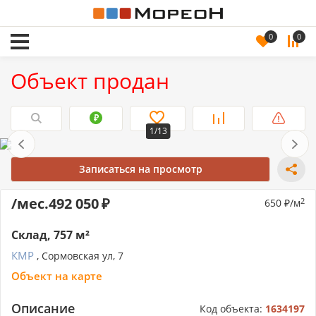
0
0
Объект продан
1/13
Записаться на просмотр
/мес.
492 050
650
/м
2
Склад, 757 м²
КМР
, Сормовская ул, 7
Объект на карте
Описание
Код объекта:
1634197