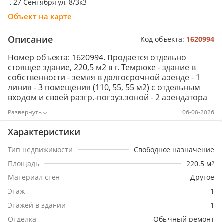
, 27 Сентября ул, 8/3к3
Объект на карте
Описание
Код объекта:
1620994
Номер объекта: 1620994. Продается отдельно
стоящее здание, 220,5 м2 в г. Темрюке - здание в
собственности - земля в долгосрочной аренде - 1
линия - 3 помещения (110, 55, 55 м2) с отдельным
входом и своей разгр.-погруз.зоной - 2 арендатора
(алкомаркет "Градус Юга", магазин автозапчастей
06-08-2026
"Камаз") - окупаемость 11 лет - парковка перед
зданием - центральные коммуникации - бонусом
Характеристики
отдельно стоящая пристройка - очень хороший
автомобильный трафик, проходит трасса А-289
Тип недвижимости
Свободное назначение
Продажа от собственника. Документы готовы.
Площадь
220.5
м
2
Просмотр по предварительной договоренности.
Материал стен
Другое
Этаж
1
Этажей в здании
1
Отделка
Обычный ремонт