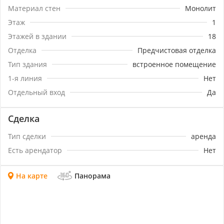
магазин, салон красоты, шоурум, стоматология, и
Материал стен
Монолит
др.
Этаж
1
Этажей в здании
18
Отделка
Предчистовая отделка
Тип здания
встроенное помещение
1-я линия
Нет
Отдельный вход
Да
Сделка
Тип сделки
аренда
Есть арендатор
Нет
На карте
Панорама