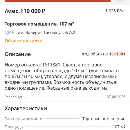
/мес.
110 000
1 028
/м
2
Торговое помещение, 107 м²
ЦМР
, им. Валерия Гассия ул, 4/7к2
Объект на карте
Описание
Код объекта:
1611381
Номер объекта: 1611381. Сдается торговое
помещение, общая площадь 107 м2, (две комнаты
по 67м2 и 40 м2), угловое, с двумя независимыми
входными группами. Возможность объединить в
одно помещение. Фасадные окна выходят на
площадку и проезжую часть. Расположение - внутри
07-08-2026
жилого массива. Парковка стихийная . Активный
пешеходный трафик. Помещение с ремонтом.
Характеристики
Планировка свободная. Высота потолков 3 м.
Мощность электрическая 10 кВт. Коммуникации
Тип недвижимости
Торговое помещение
центральные. Помещение находится на въезде в
Площадь
107
м
2
жилой массив. Подойдет под свой вид деятельности: